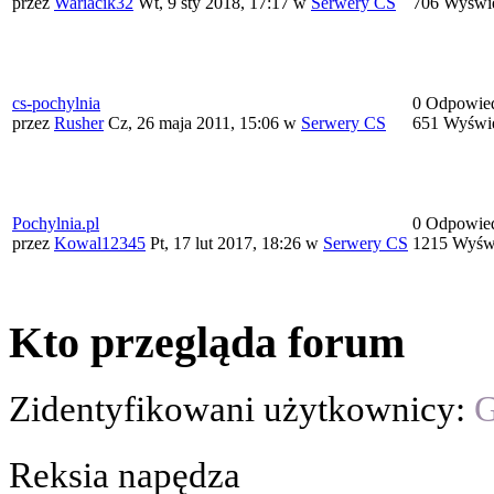
przez
Wariacik32
Wt, 9 sty 2018, 17:17
w
Serwery CS
706 Wyświe
cs-pochylnia
0 Odpowie
przez
Rusher
Cz, 26 maja 2011, 15:06
w
Serwery CS
651 Wyświe
Pochylnia.pl
0 Odpowie
przez
Kowal12345
Pt, 17 lut 2017, 18:26
w
Serwery CS
1215 Wyświ
Kto przegląda forum
Zidentyfikowani użytkownicy:
G
Reksia napędza