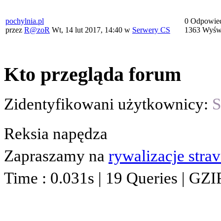
pochylnia.pl
0 Odpowie
przez
R@zoR
Wt, 14 lut 2017, 14:40
w
Serwery CS
1363 Wyświ
Kto przegląda forum
Zidentyfikowani użytkownicy:
S
Reksia napędza
Zapraszamy na
rywalizacje stra
Time : 0.031s | 19 Queries | GZI