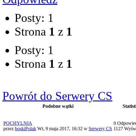
Posty: 1
Strona
1
z
1
Posty: 1
Strona
1
z
1
Powrót do Serwery CS
Podobne wątki
Statist
POCHYLNIA
0 Odpowie
przez
boskiPolak
Wt, 9 maja 2017, 16:32
w
Serwery CS
1127 Wyświ