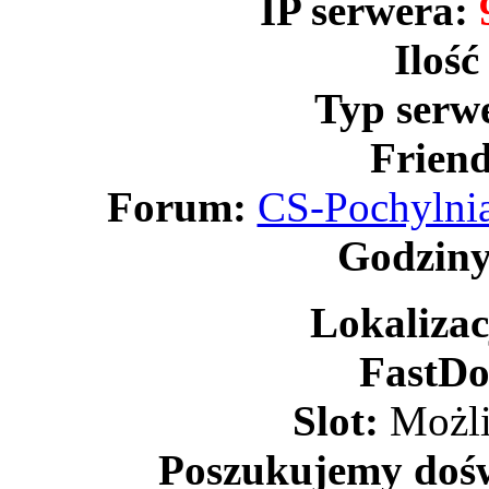
IP serwera:
Ilość
Typ serw
Friend
Forum:
CS-Pochylnia
Godziny
Lokalizac
FastDo
Slot:
Możli
Poszukujemy doś