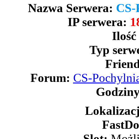
Nazwa Serwera:
CS-P
IP serwera:
1
Ilość
Typ serw
Friend
Forum:
CS-Pochylnia
Godziny
Lokalizac
FastDo
Slot:
Możli