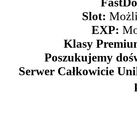
FastDo
Slot:
Możli
EXP:
Mo
Klasy Premi
Poszukujemy doś
Serwer Całkowicie Unik