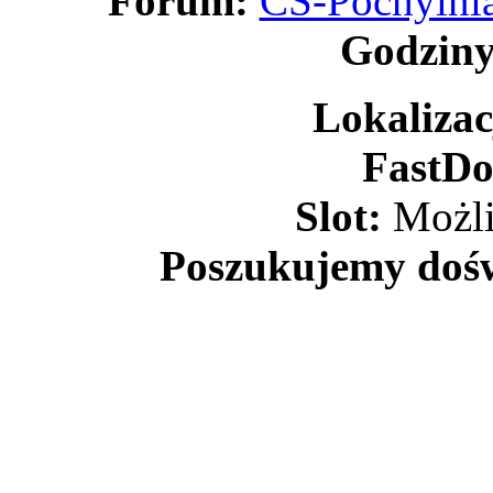
Forum:
CS-Pochylnia
Godziny
Lokalizac
FastDo
Slot:
Możli
Poszukujemy doś