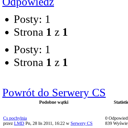
Odpowiedz
Posty: 1
Strona
1
z
1
Posty: 1
Strona
1
z
1
Powrót do Serwery CS
Podobne wątki
Statisti
Cs pochylnia
0 Odpowied
przez
LMD
Pn, 28 lis 2011, 16:22
w
Serwery CS
839 Wyświe