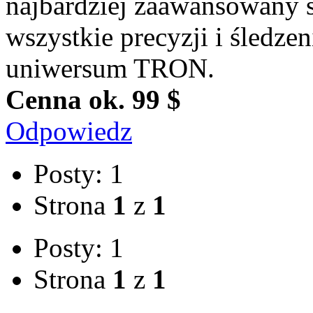
najbardziej zaawansowany s
wszystkie precyzji i śledze
uniwersum TRON.
Cenna ok. 99 $
Odpowiedz
Posty: 1
Strona
1
z
1
Posty: 1
Strona
1
z
1