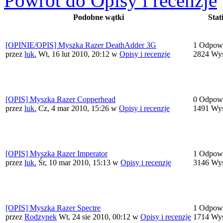
Powrót do Opisy i recenzje
Podobne wątki
Stati
[OPINIE/OPIS] Myszka Razer DeathAdder 3G
1 Odpowi
przez
luk.
Wt, 16 lut 2010, 20:12
w
Opisy i recenzje
2824 Wyś
[OPIS] Myszka Razer Copperhead
0 Odpowi
przez
luk.
Cz, 4 mar 2010, 15:26
w
Opisy i recenzje
1491 Wyś
[OPIS] Myszka Razer Imperator
1 Odpowi
przez
luk.
Śr, 10 mar 2010, 15:13
w
Opisy i recenzje
3146 Wyś
[OPIS] Myszka Razer Spectre
1 Odpowi
przez
Rodzynek
Wt, 24 sie 2010, 00:12
w
Opisy i recenzje
1714 Wyś