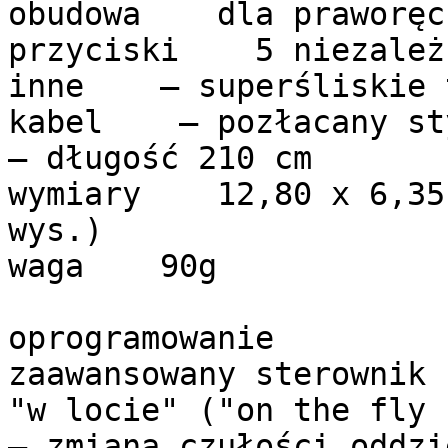
obudowa dla praworęc
przyciski 5 niezależn
inne – superśliskie t
kabel – pozłacany st
– długość 210 cm
wymiary 12,80 x 6,35 
wys.)
waga 90g
oprogramowanie
zaawansowany sterowni
"w locie" ("on the fly 
– zmiana czułości oddzi