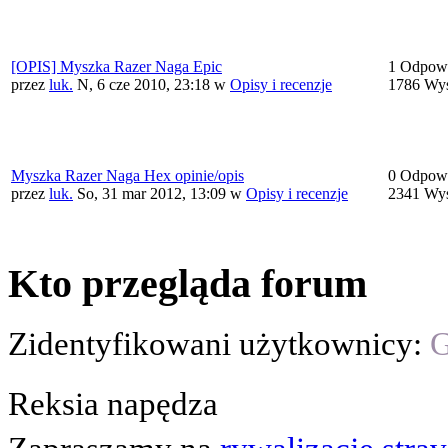
[OPIS] Myszka Razer Naga Epic
1 Odpowi
przez
luk.
N, 6 cze 2010, 23:18
w
Opisy i recenzje
1786 Wyś
Myszka Razer Naga Hex opinie/opis
0 Odpowi
przez
luk.
So, 31 mar 2012, 13:09
w
Opisy i recenzje
2341 Wyś
Kto przegląda forum
Zidentyfikowani użytkownicy:
G
Reksia napędza