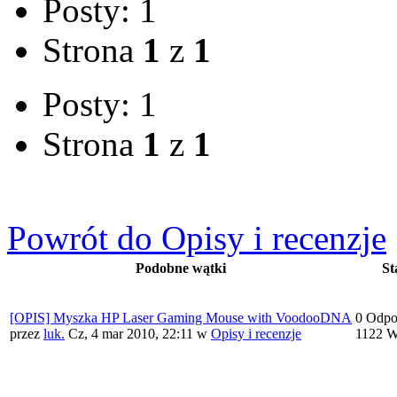
Posty: 1
Strona
1
z
1
Posty: 1
Strona
1
z
1
Powrót do Opisy i recenzje
Podobne wątki
St
[OPIS] Myszka HP Laser Gaming Mouse with VoodooDNA
0 Odpo
przez
luk.
Cz, 4 mar 2010, 22:11
w
Opisy i recenzje
1122 W