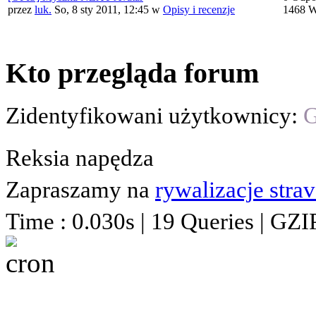
przez
luk.
So, 8 sty 2011, 12:45
w
Opisy i recenzje
1468 W
Kto przegląda forum
Zidentyfikowani użytkownicy:
G
Reksia napędza
Zapraszamy na
rywalizacje stra
Time : 0.030s | 19 Queries | GZI