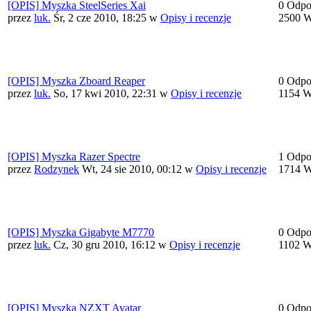
[OPIS] Myszka SteelSeries Xai
0 Odpo
przez
luk.
Śr, 2 cze 2010, 18:25
w
Opisy i recenzje
2500 W
[OPIS] Myszka Zboard Reaper
0 Odpo
przez
luk.
So, 17 kwi 2010, 22:31
w
Opisy i recenzje
1154 W
[OPIS] Myszka Razer Spectre
1 Odpo
przez
Rodzynek
Wt, 24 sie 2010, 00:12
w
Opisy i recenzje
1714 W
[OPIS] Myszka Gigabyte M7770
0 Odpo
przez
luk.
Cz, 30 gru 2010, 16:12
w
Opisy i recenzje
1102 W
[OPIS] Myszka NZXT Avatar
0 Odpo