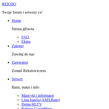
R
EKSIO
Twoje forum i serwery cs!
Home
Strona główna
FAQ
Ekipa
Zaloguj
Zawitaj do nas
Zarejestruj
Zostań Reksiowiczem
Serwer
Bany, status i info
Mapcykl i informator
Lista banów(AMXBans)
Dema HLTV
Pobierz GameMenu