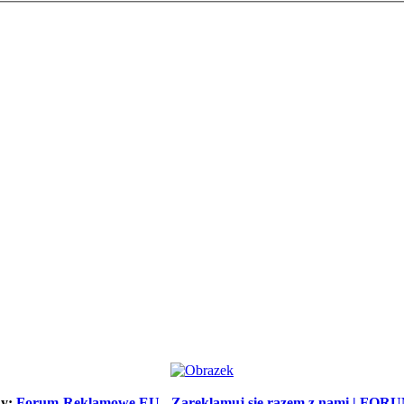
ny:
Forum-Reklamowe.EU - Zareklamuj się razem z nami |