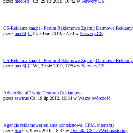
przez
meeS[t] `
Cz, 29 sie 2019, 16:42
w
Serwery CS
CS-Reklama.xaa.pl - Forum Reklamowe Zgarnij Darmowe Reklamy
przez
meeS[t] `
Pt, 30 sie 2019, 22:30
w
Serwery CS
CS-Reklama.xaa.pl - Forum Reklamowe Zgarnij Darmowe Reklamy
przez
meeS[t] `
Wt, 20 sie 2019, 17:54
w
Serwery CS
AdvertSite.pl Twoje Centrum Reklamowe
przez
sewirus
Cz, 19 lip 2012, 10:34
w
Wasza twórczość
Agencje reklamowe(reklama kontekstowa, CPM, intertext)
przez
Sru
Cz, 9 wrz 2010, 18:37
w
Dodatki CS 1.6/Webmastering