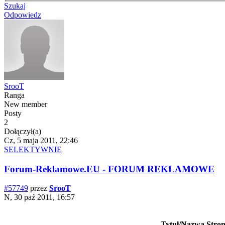
Szukaj
Odpowiedz
SrooT
Ranga
New member
Posty
2
Dołączył(a)
Cz, 5 maja 2011, 22:46
SELEKTYWNIE
Forum-Reklamowe.EU - FORUM REKLAMOWE
#57749
przez
SrooT
N, 30 paź 2011, 16:57
Tytuł/Nazwa Stro