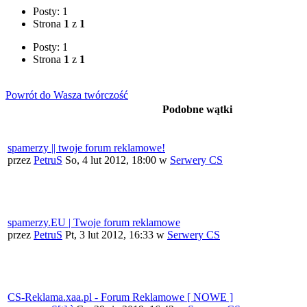
Posty: 1
Strona
1
z
1
Posty: 1
Strona
1
z
1
Powrót do Wasza twórczość
Podobne wątki
spamerzy || twoje forum reklamowe!
przez
PetruS
So, 4 lut 2012, 18:00
w
Serwery CS
spamerzy.EU | Twoje forum reklamowe
przez
PetruS
Pt, 3 lut 2012, 16:33
w
Serwery CS
CS-Reklama.xaa.pl - Forum Reklamowe [ NOWE ]