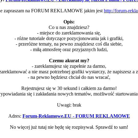
nie zapraszam na FORUM REKLAMOWE jakim jest
http://forum-rek
Opis:
Co u nas znajdziesz?
- miejsce do zareklamowania się,
- różne tutoriale dotyczące pozycjonowania jak i grafiki,
- przeróżne tematy, na pewno znajdziesz coś dla siebie,
- miłą atmosferę oraz przyjaznych ludzi,
Czemu akurat my?
- zareklamujesz się zupełnie za darmo,
as zareklamować a nie masz potrzebnej grafiki wystarczy, że napiszesz a 
- na pewno będziesz chciał do nas wracać,
Rejestrujesz się w 30 sekund i całkiem za darmo!
 wypowiadania się i zakładania nowych tematów, możliwość startowania
Uwagi: brak
Adres:
Forum-Reklamowe.EU - FORUM REKLAMOWE
No więcej już tutaj nie będę się rozpisywał. Sprawdź to sam!