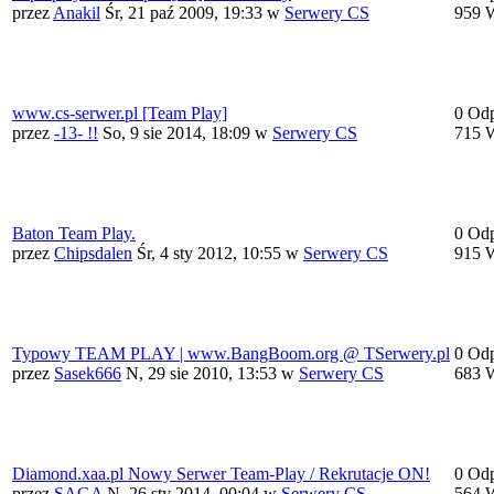
przez
Anakil
Śr, 21 paź 2009, 19:33
w
Serwery CS
959 
www.cs-serwer.pl [Team Play]
0 Od
przez
-13- !!
So, 9 sie 2014, 18:09
w
Serwery CS
715 
Baton Team Play.
0 Od
przez
Chipsdalen
Śr, 4 sty 2012, 10:55
w
Serwery CS
915 
Typowy TEAM PLAY | www.BangBoom.org @ TSerwery.pl
0 Od
przez
Sasek666
N, 29 sie 2010, 13:53
w
Serwery CS
683 
Diamond.xaa.pl Nowy Serwer Team-Play / Rekrutacje ON!
0 Od
przez
SAGA
N, 26 sty 2014, 00:04
w
Serwery CS
564 