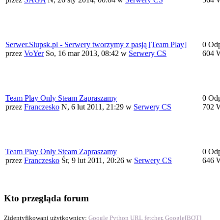
Serwer.Slupsk.pl - Serwery tworzymy z pasją [Team Play]
0 Od
przez
VoYer
So, 16 mar 2013, 08:42
w
Serwery CS
604 
Team Play Only Steam Zapraszamy
0 Od
przez
Franczesko
N, 6 lut 2011, 21:29
w
Serwery CS
702 
Team Play Only Steam Zapraszamy
0 Od
przez
Franczesko
Śr, 9 lut 2011, 20:26
w
Serwery CS
646 
Kto przegląda forum
Zidentyfikowani użytkownicy:
Google Python URL fetcher
,
Google[BOT]