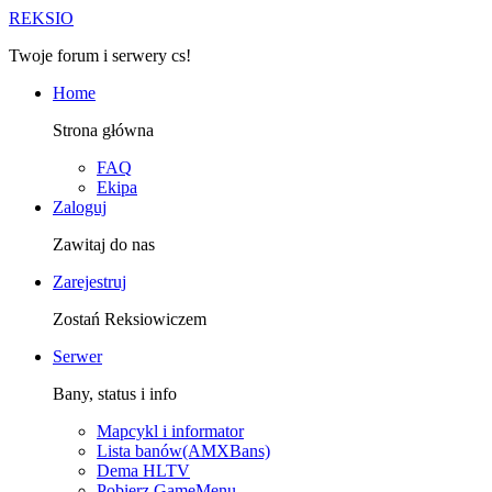
R
EKSIO
Twoje forum i serwery cs!
Home
Strona główna
FAQ
Ekipa
Zaloguj
Zawitaj do nas
Zarejestruj
Zostań Reksiowiczem
Serwer
Bany, status i info
Mapcykl i informator
Lista banów(AMXBans)
Dema HLTV
Pobierz GameMenu