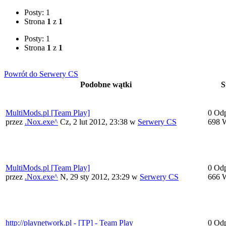
Posty: 1
Strona
1
z
1
Posty: 1
Strona
1
z
1
Powrót do Serwery CS
Podobne wątki
S
MultiMods.pl [Team Play]
0 Od
przez
.Nox.exe^
Cz, 2 lut 2012, 23:38
w
Serwery CS
698 
MultiMods.pl [Team Play]
0 Od
przez
.Nox.exe^
N, 29 sty 2012, 23:29
w
Serwery CS
666 
http://playnetwork.pl - [TP] - Team Play
0 Od