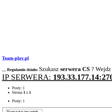
Team-play.pl
Szukasz
serwera CS
? Wejdz
Regulamin działu:
IP SERWERA:
193.33.177.14:27
Posty: 1
Strona
1
z
1
Posty: 1