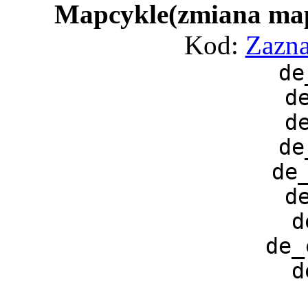
Mapcykle(zmiana map
Kod:
Zazna
de
d
d
de
de
d
d
de_
d