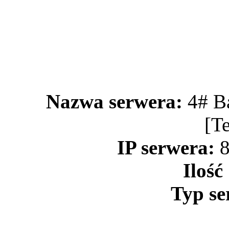
Nazwa serwera:
4# B
[T
IP serwera:
8
Ilość
Typ se