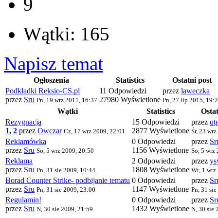
9
Wątki: 165
Napisz temat
Ogłoszenia
Statistics
Ostatni post
Podkładki Reksio-CS.pl
11 Odpowiedzi
przez
laweczka
przez
Sru
27980 Wyświetlone
Pn, 19 wrz 2011, 16:37
Pn, 27 lip 2015, 19:
Wątki
Statistics
Ostat
Rezygnacja
15 Odpowiedzi
przez
qt
1
,
2
przez
Owczar
2877 Wyświetlone
Cz, 17 wrz 2009, 22:01
Śr, 23 wrz
Reklamówka
0 Odpowiedzi
przez
Sr
przez
Sru
1156 Wyświetlone
So, 5 wrz 2009, 20:50
So, 5 wrz
Reklama
2 Odpowiedzi
przez
ys
przez
Sru
1808 Wyświetlone
Pn, 31 sie 2009, 10:44
Wt, 1 wrz
Borad Counter Strike- podbijanie tematu
0 Odpowiedzi
przez
Sr
przez
Sru
1147 Wyświetlone
Pn, 31 sie 2009, 23:00
Pn, 31 sie
Regulamin!
0 Odpowiedzi
przez
Sr
przez
Sru
1432 Wyświetlone
N, 30 sie 2009, 21:59
N, 30 sie