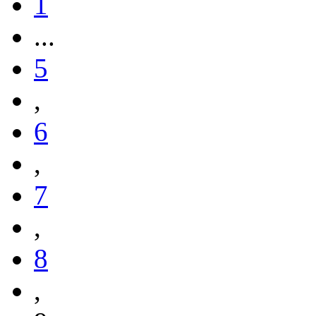
1
...
5
,
6
,
7
,
8
,