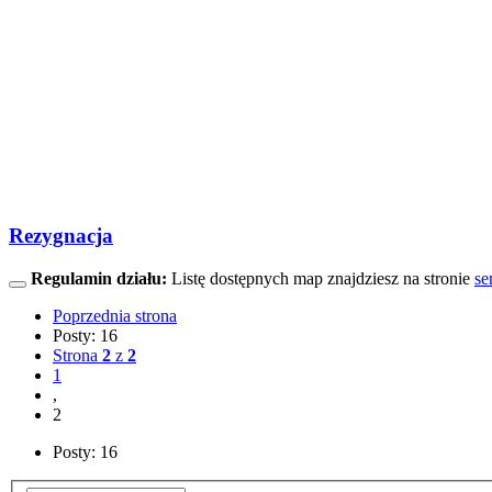
Rezygnacja
Regulamin działu:
Listę dostępnych map znajdziesz na stronie
se
Poprzednia strona
Posty: 16
Strona
2
z
2
1
,
2
Posty: 16