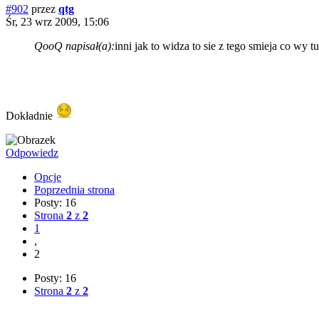
#902
przez
qtg
Śr, 23 wrz 2009, 15:06
QooQ napisał(a):
inni jak to widza to sie z tego smieja co wy tu
Dokładnie
Odpowiedz
Opcje
Poprzednia strona
Posty: 16
Strona
2
z
2
1
,
2
Posty: 16
Strona
2
z
2