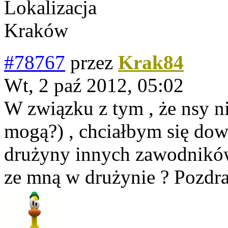
Lokalizacja
Kraków
#78767
przez
Krak84
Wt, 2 paź 2012, 05:02
W związku z tym , że nsy n
mogą?) , chciałbym się dow
drużyny innych zawodników 
ze mną w drużynie ? Pozdr