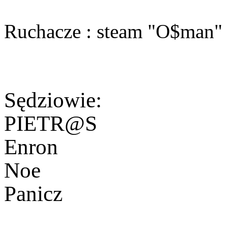
Ruchacze : steam "O$man
Sędziowie:
PIETR@S
Enron
Noe
Panicz