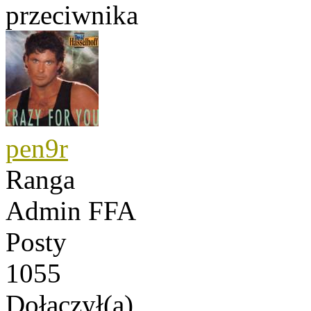
przeciwnika
pen9r
Ranga
Admin FFA
Posty
1055
Dołączył(a)