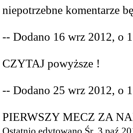
niepotrzebne komentarze b
-- Dodano 16 wrz 2012, o 1
CZYTAJ powyższe !
-- Dodano 25 wrz 2012, o 1
PIERWSZY MECZ ZA NAMI !!
Ostatnio edytowano Śr, 3 paź 2