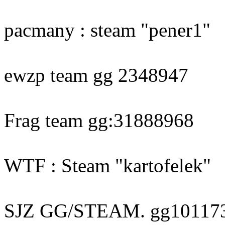
pacmany : steam "pener1"
ewzp team gg 2348947
Frag team gg:31888968
WTF : Steam "kartofelek"
SJZ GG/STEAM. gg101173