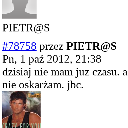
PIETR@S
#78758
przez
PIETR@S
Pn, 1 paź 2012, 21:38
dzisiaj nie mam juz czasu. 
nie oskarżam. jbc.