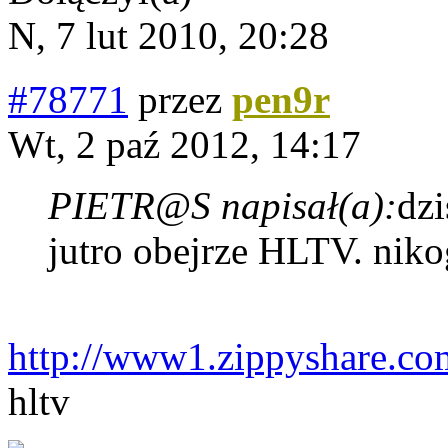
N, 7 lut 2010, 20:28
#78771
przez
pen9r
Wt, 2 paź 2012, 14:17
PIETR@S napisał(a):
dzi
jutro obejrze HLTV. niko
http://www1.zippyshare.co
hltv