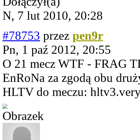
Dołączył(a)
N, 7 lut 2010, 20:28
#78753
przez
pen9r
Pn, 1 paź 2012, 20:55
O 21 mecz WTF - FRAG TEA
EnRoNa za zgodą obu druż
HLTV do meczu: hltv3.ver