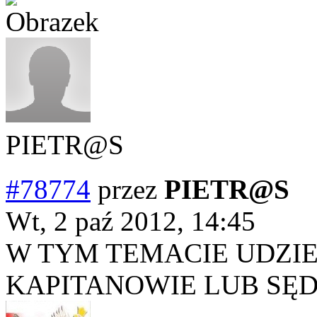
PIETR@S
#78774
przez
PIETR@S
Wt, 2 paź 2012, 14:45
W TYM TEMACIE UDZI
KAPITANOWIE LUB SĘD