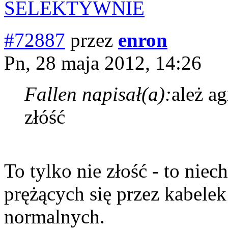
SELEKTYWNIE
#72887
przez
enron
Pn, 28 maja 2012, 14:26
Fallen napisał(a):
ależ a
złóść
To tylko nie złość - to nie
prężących się przez kabele
normalnych.