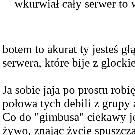
wkurwiał cały serwer to w
botem to akurat ty jesteś gł
serwera, które bije z glock
Ja sobie jaja po prostu robi
połowa tych debili z grupy 
Co do "gimbusa" ciekawy je
żywo, znając życie spuszcza