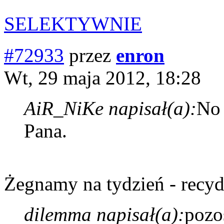
SELEKTYWNIE
#72933
przez
enron
Wt, 29 maja 2012, 18:28
AiR_NiKe napisał(a):
No
Pana.
Żegnamy na tydzień - recy
dilemma napisał(a):
pozo