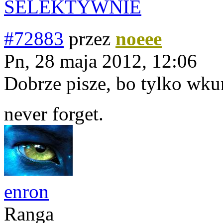
SELEKTYWNIE
#72883
przez
noeee
Pn, 28 maja 2012, 12:06
Dobrze pisze, bo tylko wkur
never forget.
enron
Ranga