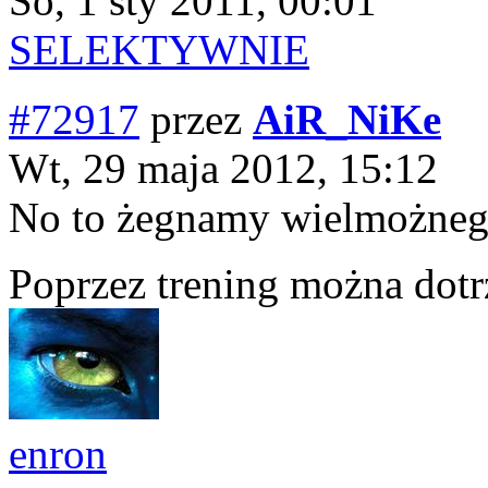
So, 1 sty 2011, 00:01
SELEKTYWNIE
#72917
przez
AiR_NiKe
Wt, 29 maja 2012, 15:12
No to żegnamy wielmożneg
Poprzez trening można dotr
enron