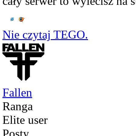
cały serwer to wylecisz na s
Nie czytaj TEGO.
Fallen
Ranga
Elite user
Posty