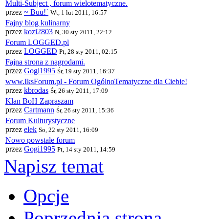
Multi-Subject , forum wielotematyczne.
przez
~ Buu!`
Wt, 1 lut 2011, 16:57
Fajny blog kulinarny
przez
kozi2803
N, 30 sty 2011, 22:12
Forum LOGGED.pl
przez
LOGGED
Pt, 28 sty 2011, 02:15
Fajna strona z nagrodami.
przez
Gogi1995
Śr, 19 sty 2011, 16:37
www.IksForum.pl - Forum OgólnoTematyczne dla Ciebie!
przez
kbrodas
Śr, 26 sty 2011, 17:09
Klan BoH Zapraszam
przez
Cartmann
Śr, 26 sty 2011, 15:36
Forum Kulturystyczne
przez
elek
So, 22 sty 2011, 16:09
Nowo powstałe forum
przez
Gogi1995
Pt, 14 sty 2011, 14:59
Napisz temat
Opcje
Poprzednia strona