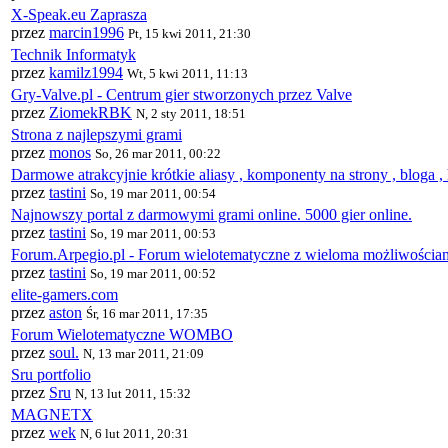
X-Speak.eu Zaprasza
przez
marcin1996
Pt, 15 kwi 2011, 21:30
Technik Informatyk
przez
kamilz1994
Wt, 5 kwi 2011, 11:13
Gry-Valve.pl - Centrum gier stworzonych przez Valve
przez
ZiomekRBK
N, 2 sty 2011, 18:51
Strona z najlepszymi grami
przez
monos
So, 26 mar 2011, 00:22
Darmowe atrakcyjnie krótkie aliasy , komponenty na strony , bloga ,
przez
tastini
So, 19 mar 2011, 00:54
Najnowszy portal z darmowymi grami online. 5000 gier online.
przez
tastini
So, 19 mar 2011, 00:53
Forum.Arpegio.pl - Forum wielotematyczne z wieloma możliwościami
przez
tastini
So, 19 mar 2011, 00:52
elite-gamers.com
przez
aston
Śr, 16 mar 2011, 17:35
Forum Wielotematyczne WOMBO
przez
soul.
N, 13 mar 2011, 21:09
Sru portfolio
przez
Sru
N, 13 lut 2011, 15:32
MAGNETX
przez
wek
N, 6 lut 2011, 20:31