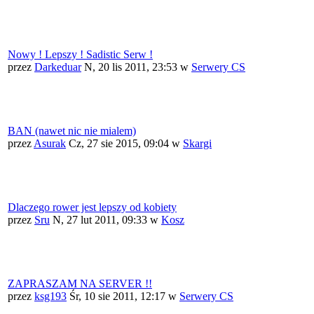
Nowy ! Lepszy ! Sadistic Serw !
przez
Darkeduar
N, 20 lis 2011, 23:53
w
Serwery CS
BAN (nawet nic nie mialem)
przez
Asurak
Cz, 27 sie 2015, 09:04
w
Skargi
Dlaczego rower jest lepszy od kobiety
przez
Sru
N, 27 lut 2011, 09:33
w
Kosz
ZAPRASZAM NA SERVER !!
przez
ksg193
Śr, 10 sie 2011, 12:17
w
Serwery CS