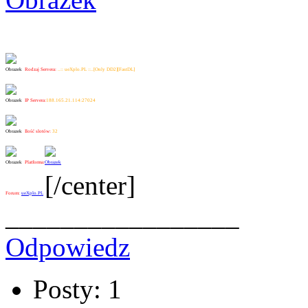
Rodzaj Servera:
..:: ueXplo.PL ::..[Only DD2][FastDL]
IP Servera:
188.165.21.114:27024
Ilość slotów:
32
Platforma:
[/center]
Forum:
ueXplo.PL
_________________
Odpowiedz
Posty: 1