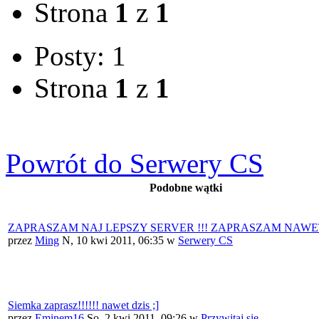
Strona
1
z
1
Posty: 1
Strona
1
z
1
Powrót do Serwery CS
Podobne wątki
ZAPRASZAM NAJ LEPSZY SERVER !!! ZAPRASZAM NAWET 
przez
Ming
N, 10 kwi 2011, 06:35
w
Serwery CS
Siemka zaprasz!!!!!! nawet dzis ;]
przez
Eminem16
So, 2 kwi 2011, 09:26
w
Przywitaj się