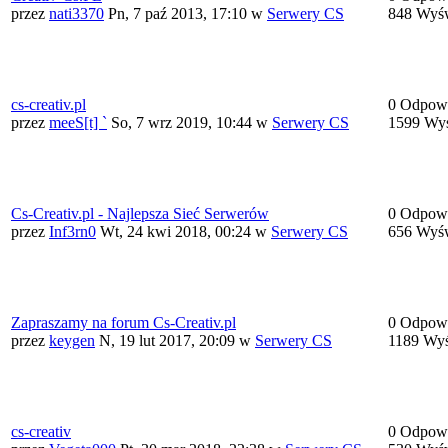
przez
nati3370
Pn, 7 paź 2013, 17:10
w
Serwery CS
848 Wyśw
cs-creativ.pl
0 Odpowi
przez
meeS[t] `
So, 7 wrz 2019, 10:44
w
Serwery CS
1599 Wyś
Cs-Creativ.pl - Najlepsza Sieć Serwerów
0 Odpowi
przez
Inf3rn0
Wt, 24 kwi 2018, 00:24
w
Serwery CS
656 Wyśw
Zapraszamy na forum Cs-Creativ.pl
0 Odpowi
przez
keygen
N, 19 lut 2017, 20:09
w
Serwery CS
1189 Wyś
cs-creativ
0 Odpowi