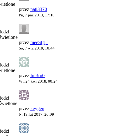
ietlone
przez
nati3370
Pn, 7 paź 2013, 17:10
edzi
wietlone
przez
meeS[t] `
So, 7 wrz 2019, 10:44
edzi
ietlone
przez
Inf3rn0
Wt, 24 kwi 2018, 00:24
edzi
wietlone
przez
keygen
N, 19 lut 2017, 20:09
edzi