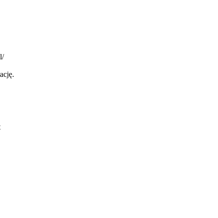
l/
ację.
t