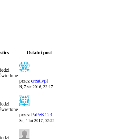
stics
Ostatni post
edzi
wietlone
przez
creativpl
N, 7 sie 2016, 22:17
edzi
wietlone
przez
PaPeK123
So, 4 lut 2017, 02:52
edzi