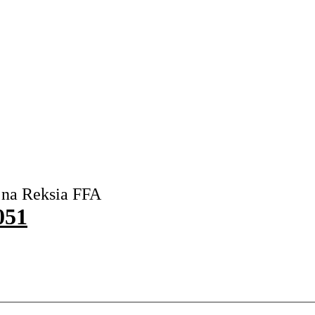
 na Reksia FFA
051