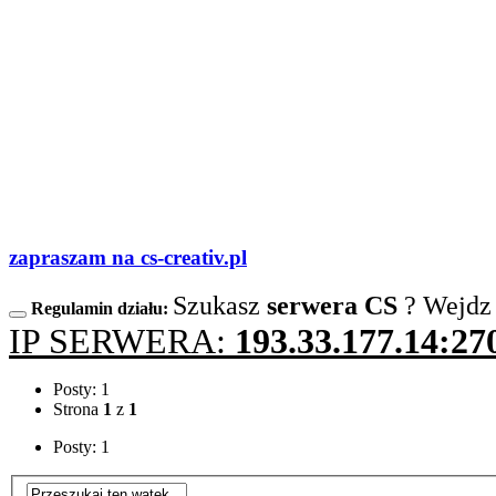
zapraszam na cs-creativ.pl
Szukasz
serwera CS
? Wejdz
Regulamin działu:
IP SERWERA:
193.33.177.14:27
Posty: 1
Strona
1
z
1
Posty: 1