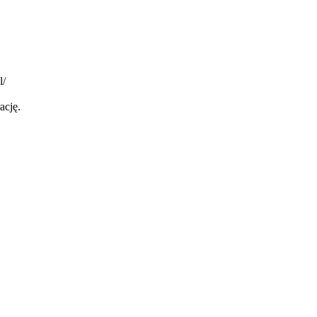
l/
ację.