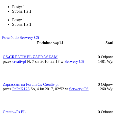
Posty: 1
Strona
1
z
1
Posty: 1
Strona
1
z
1
Powrót do Serwery CS
Podobne wątki
Stati
CS-CREATIV.PL ZAPRASZAM
0 Odpowi
przez
creativpl
N, 7 sie 2016, 22:17
w
Serwery CS
1481 Wyś
Zapraszam na Forum Cs-Creativ.pl
0 Odpowi
przez
PaPeK123
So, 4 lut 2017, 02:52
w
Serwery CS
1260 Wyś
Creativ-Cs.PL
0 Odpowi