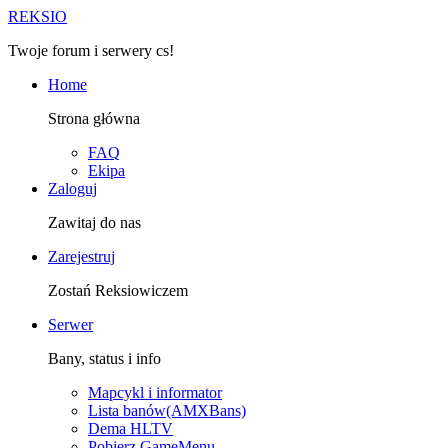
R
EKSIO
Twoje forum i serwery cs!
Home
Strona główna
FAQ
Ekipa
Zaloguj
Zawitaj do nas
Zarejestruj
Zostań Reksiowiczem
Serwer
Bany, status i info
Mapcykl i informator
Lista banów(AMXBans)
Dema HLTV
Pobierz GameMenu