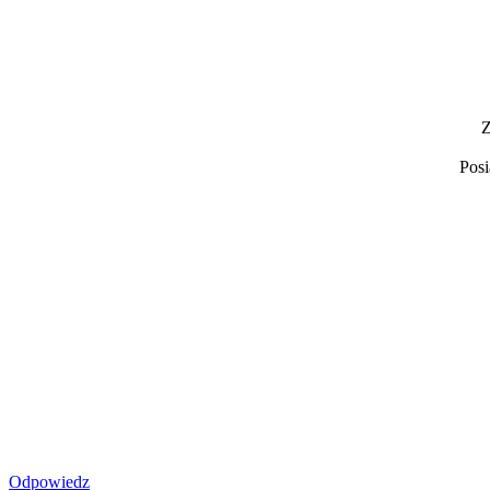
Z
Posi
Odpowiedz