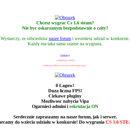
Chcesz wygrac Cs 1.6 steam?
Nie byc oskarzanym bezpodstawnie o czity?
Wystarczy, ze odwiedzisz
nasze forum
i wezmiesz udzial w konkursie.
Kazdy ma taka sama szanse na wygrana.
FirstBlood.pl
> FirstBlood.pl < [4FUN]
FirstBlood.pl [4FUN] 79.133.192.41:27034 Wygraj steam !
0 Lagow!
Duza liczna FPS!
Ciekawe pluginy
Mozliwosc nabycia Vipa
Ogarnieci admini i
rekrutacja ON
Serdecznie zapraszamy na nasze forum, jak i serwer.
ecamy do wziecia udzialu w konkursie! Do wygrania
CS 1.6 ST