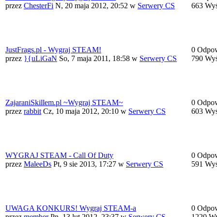
przez
ChesterFi
N, 20 maja 2012, 20:52
w
Serwery CS
663 Wyś
JustFrags.pl - Wygraj STEAM!
0 Odpow
przez
}{uLiGaN
So, 7 maja 2011, 18:58
w
Serwery CS
790 Wyś
ZajaraniSkillem.pl ~Wygraj STEAM~
0 Odpow
przez
rabbit
Cz, 10 maja 2012, 20:10
w
Serwery CS
603 Wyś
WYGRAJ STEAM - Call Of Duty
0 Odpow
przez
MaleeDs
Pt, 9 sie 2013, 17:27
w
Serwery CS
591 Wyś
UWAGA KONKURS! Wygraj STEAM-a
0 Odpow
przez
member
Pn, 13 lut 2012, 23:37
w
Serwery CS
1220 Wy