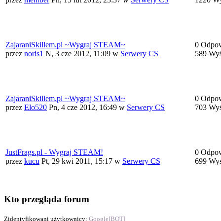
ZajaraniSkillem.pl ~Wygraj STEAM~
0 Odpow
przez
noris1
N, 3 cze 2012, 11:09
w
Serwery CS
589 Wyś
ZajaraniSkillem.pl ~Wygraj STEAM~
0 Odpow
przez
Elo520
Pn, 4 cze 2012, 16:49
w
Serwery CS
703 Wyś
JustFrags.pl - Wygraj STEAM!
0 Odpow
przez
kucu
Pt, 29 kwi 2011, 15:17
w
Serwery CS
699 Wyś
Kto przegląda forum
Zidentyfikowani użytkownicy:
Google[BOT]