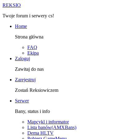
R
EKSIO
Twoje forum i serwery cs!
Home
Strona główna
FAQ
Ekipa
Zaloguj
Zawitaj do nas
Zarejestruj
Zostań Reksiowiczem
Serwer
Bany, status i info
Mapcykl i informator
Lista banów(AMXBans)
Dema HLTV
Pobierz GameMenu