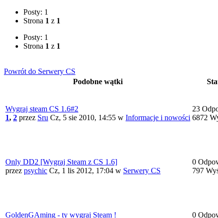
Posty: 1
Strona
1
z
1
Posty: 1
Strona
1
z
1
Powrót do Serwery CS
Podobne wątki
Sta
Wygraj steam CS 1.6#2
23 Odpo
1
,
2
przez
Sru
Cz, 5 sie 2010, 14:55
w
Informacje i nowości
6872 Wy
Only DD2 [Wygraj Steam z CS 1.6]
0 Odpow
przez
psychic
Cz, 1 lis 2012, 17:04
w
Serwery CS
797 Wyś
GoldenGAming - ty wygraj Steam !
0 Odpow