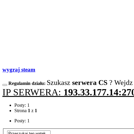
wygraj steam
Szukasz
serwera CS
? Wejdz
Regulamin działu:
IP SERWERA:
193.33.177.14:27
Posty: 1
Strona
1
z
1
Posty: 1