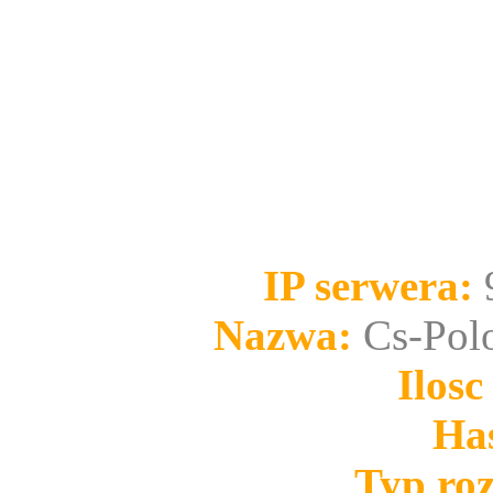
IP serwera:
Nazwa:
Cs-Pol
Ilosc
Has
Typ ro