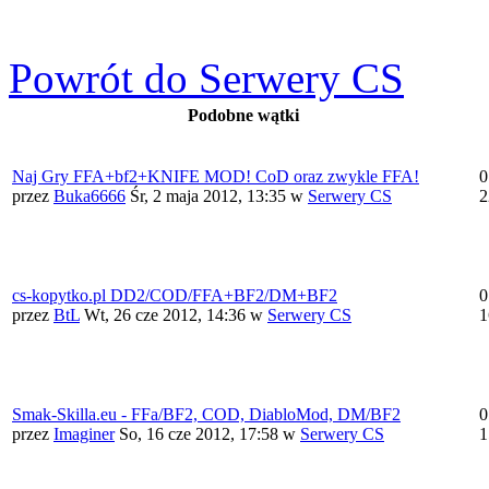
Powrót do Serwery CS
Podobne wątki
Naj Gry FFA+bf2+KNIFE MOD! CoD oraz zwykle FFA!
0
przez
Buka6666
Śr, 2 maja 2012, 13:35
w
Serwery CS
2
cs-kopytko.pl DD2/COD/FFA+BF2/DM+BF2
0
przez
BtL
Wt, 26 cze 2012, 14:36
w
Serwery CS
1
Smak-Skilla.eu - FFa/BF2, COD, DiabloMod, DM/BF2
0
przez
Imaginer
So, 16 cze 2012, 17:58
w
Serwery CS
1