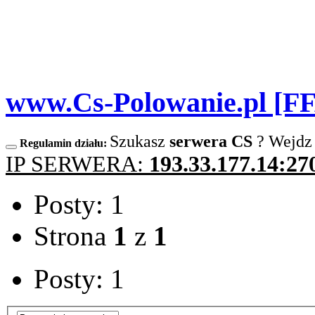
www.Cs-Polowanie.pl [F
Szukasz
serwera CS
? Wejdz
Regulamin działu:
IP SERWERA:
193.33.177.14:27
Posty: 1
Strona
1
z
1
Posty: 1