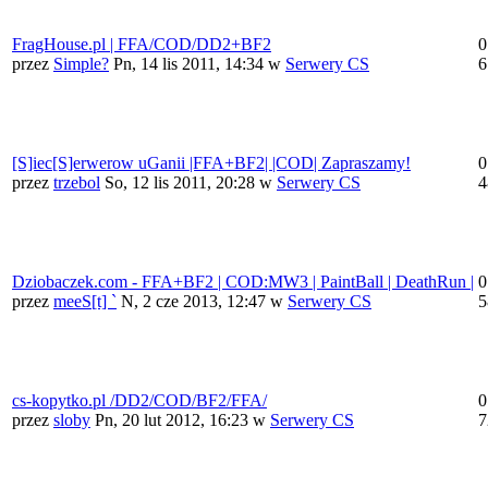
FragHouse.pl | FFA/COD/DD2+BF2
0
przez
Simple?
Pn, 14 lis 2011, 14:34
w
Serwery CS
6
[S]iec[S]erwerow uGanii |FFA+BF2| |COD| Zapraszamy!
0
przez
trzebol
So, 12 lis 2011, 20:28
w
Serwery CS
4
Dziobaczek.com - FFA+BF2 | COD:MW3 | PaintBall | DeathRun |
0
przez
meeS[t] `
N, 2 cze 2013, 12:47
w
Serwery CS
5
cs-kopytko.pl /DD2/COD/BF2/FFA/
0
przez
sloby
Pn, 20 lut 2012, 16:23
w
Serwery CS
7