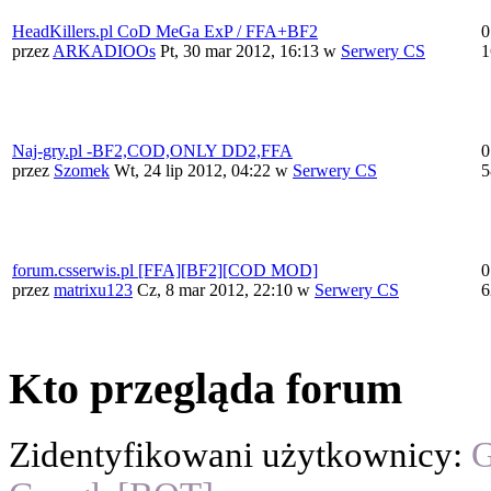
HeadKillers.pl CoD MeGa ExP / FFA+BF2
0
przez
ARKADIOOs
Pt, 30 mar 2012, 16:13
w
Serwery CS
1
Naj-gry.pl -BF2,COD,ONLY DD2,FFA
0
przez
Szomek
Wt, 24 lip 2012, 04:22
w
Serwery CS
5
forum.csserwis.pl [FFA][BF2][COD MOD]
0
przez
matrixu123
Cz, 8 mar 2012, 22:10
w
Serwery CS
6
Kto przegląda forum
Zidentyfikowani użytkownicy:
G