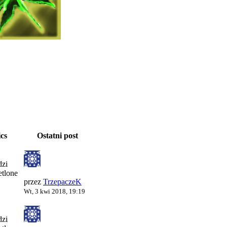
ics
Ostatni post
zi
tlone
przez
TrzepaczeK
Wt, 3 kwi 2018, 19:19
zi