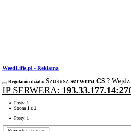
WeedLifie.pl - Reklama
Szukasz
serwera CS
? Wejdz
Regulamin działu:
IP SERWERA:
193.33.177.14:27
Posty: 1
Strona
1
z
1
Posty: 1