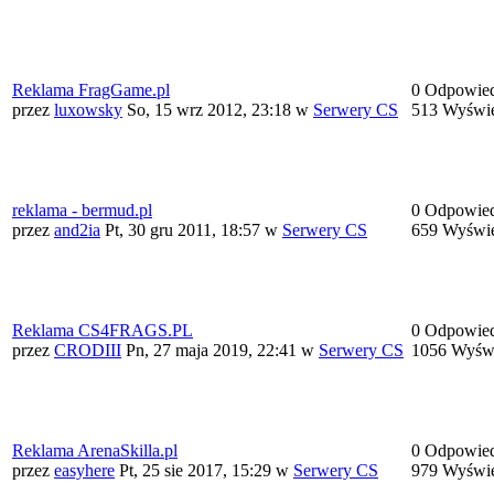
Reklama FragGame.pl
0 Odpowied
przez
luxowsky
So, 15 wrz 2012, 23:18
w
Serwery CS
513 Wyświe
reklama - bermud.pl
0 Odpowied
przez
and2ia
Pt, 30 gru 2011, 18:57
w
Serwery CS
659 Wyświe
Reklama CS4FRAGS.PL
0 Odpowied
przez
CRODIII
Pn, 27 maja 2019, 22:41
w
Serwery CS
1056 Wyświ
Reklama ArenaSkilla.pl
0 Odpowied
przez
easyhere
Pt, 25 sie 2017, 15:29
w
Serwery CS
979 Wyświe