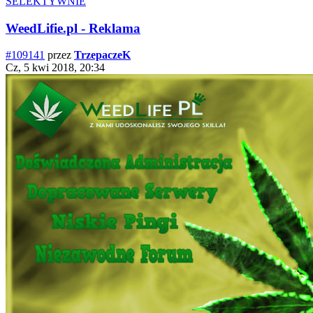
SELEKTYWNIE
WeedLifie.pl - Reklama
#109141
przez
TrzepaczeK
Cz, 5 kwi 2018, 20:34