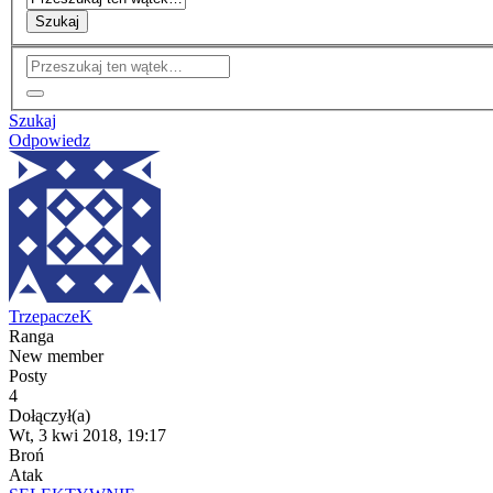
Szukaj
Szukaj
Odpowiedz
TrzepaczeK
Ranga
New member
Posty
4
Dołączył(a)
Wt, 3 kwi 2018, 19:17
Broń
Atak