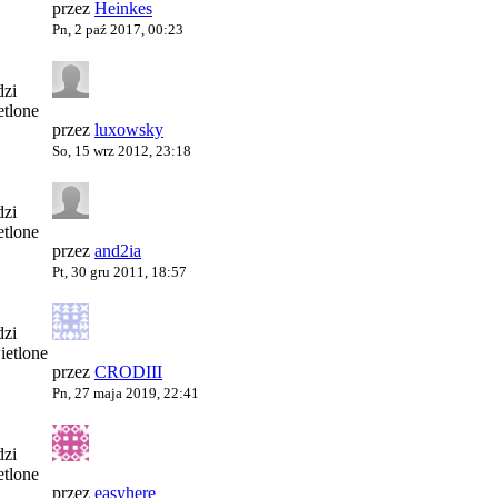
przez
Heinkes
Pn, 2 paź 2017, 00:23
zi
tlone
przez
luxowsky
So, 15 wrz 2012, 23:18
zi
tlone
przez
and2ia
Pt, 30 gru 2011, 18:57
zi
etlone
przez
CRODIII
Pn, 27 maja 2019, 22:41
zi
tlone
przez
easyhere