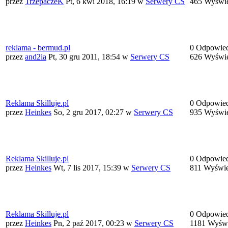
przez
TrzepaczeK
Pt, 6 kwi 2018, 16:19
w
Serwery CS
465 Wyświe
reklama - bermud.pl
0 Odpowied
przez
and2ia
Pt, 30 gru 2011, 18:54
w
Serwery CS
626 Wyświe
Reklama Skilluje.pl
0 Odpowied
przez
Heinkes
So, 2 gru 2017, 02:27
w
Serwery CS
935 Wyświe
Reklama Skilluje.pl
0 Odpowied
przez
Heinkes
Wt, 7 lis 2017, 15:39
w
Serwery CS
811 Wyświe
Reklama Skilluje.pl
0 Odpowied
przez
Heinkes
Pn, 2 paź 2017, 00:23
w
Serwery CS
1181 Wyświ