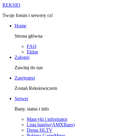
R
EKSIO
Twoje forum i serwery cs!
Home
Strona główna
FAQ
Ekipa
Zaloguj
Zawitaj do nas
Zarejestruj
Zostań Reksiowiczem
Serwer
Bany, status i info
Mapcykl i informator
Lista banów(AMXBans)
Dema HLTV
Pobierz GameMenu