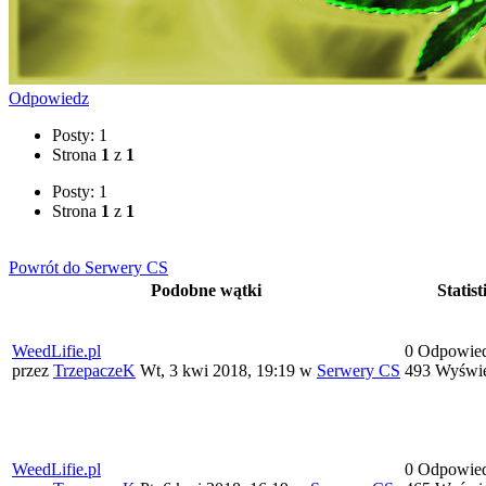
Odpowiedz
Posty: 1
Strona
1
z
1
Posty: 1
Strona
1
z
1
Powrót do Serwery CS
Podobne wątki
Statist
WeedLifie.pl
0 Odpowied
przez
TrzepaczeK
Wt, 3 kwi 2018, 19:19
w
Serwery CS
493 Wyświe
WeedLifie.pl
0 Odpowied