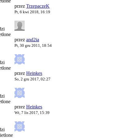
tlone
przez
TrzepaczeK
Pt, 6 kwi 2018, 16:19
zi
tlone
przez
and2ia
Pt, 30 gru 2011, 18:54
zi
tlone
przez
Heinkes
So, 2 gru 2017, 02:27
zi
tlone
przez
Heinkes
Wt, 7 lis 2017, 15:39
zi
etlone