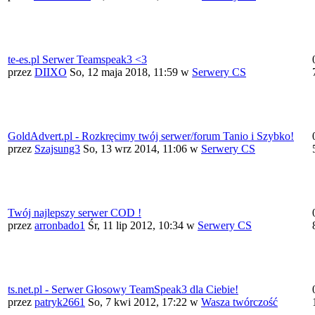
te-es.pl Serwer Teamspeak3 <3
przez
DIIXO
So, 12 maja 2018, 11:59
w
Serwery CS
GoldAdvert.pl - Rozkręcimy twój serwer/forum Tanio i Szybko!
przez
Szajsung3
So, 13 wrz 2014, 11:06
w
Serwery CS
Twój najlepszy serwer COD !
przez
arronbado1
Śr, 11 lip 2012, 10:34
w
Serwery CS
ts.net.pl - Serwer Głosowy TeamSpeak3 dla Ciebie!
przez
patryk2661
So, 7 kwi 2012, 17:22
w
Wasza twórczość