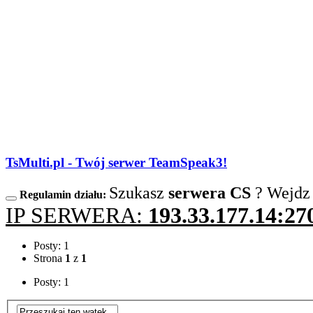
TsMulti.pl - Twój serwer TeamSpeak3!
Szukasz
serwera CS
? Wejdz
Regulamin działu:
IP SERWERA:
193.33.177.14:27
Posty: 1
Strona
1
z
1
Posty: 1