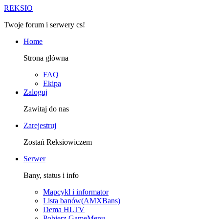
R
EKSIO
Twoje forum i serwery cs!
Home
Strona główna
FAQ
Ekipa
Zaloguj
Zawitaj do nas
Zarejestruj
Zostań Reksiowiczem
Serwer
Bany, status i info
Mapcykl i informator
Lista banów(AMXBans)
Dema HLTV
Pobierz GameMenu