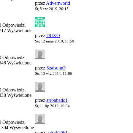
przez
Advertworld
Śr, 5 cze 2019, 20:15
0 Odpowiedzi
717 Wyświetlone
przez
DIIXO
So, 12 maja 2018, 11:59
0 Odpowiedzi
546 Wyświetlone
przez
Szajsung3
So, 13 wrz 2014, 11:06
0 Odpowiedzi
838 Wyświetlone
przez
arronbado1
Śr, 11 lip 2012, 10:34
0 Odpowiedzi
1304 Wyświetlone
przez
patryk2661