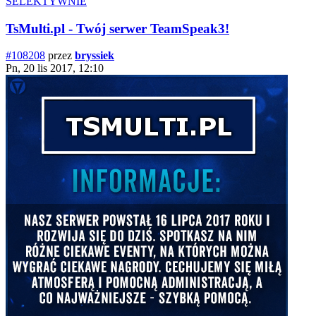
SELEKTYWNIE
TsMulti.pl - Twój serwer TeamSpeak3!
#108208
przez
bryssiek
Pn, 20 lis 2017, 12:10