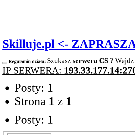
Skilluje.pl <- ZAPRAS
Szukasz
serwera CS
? Wejdz
Regulamin działu:
IP SERWERA:
193.33.177.14:27
Posty: 1
Strona
1
z
1
Posty: 1