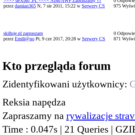
>>>> ueXplo .PL <<<< AIM/AWP Zapraszamy !!!
0 Odpowie
przez
damian365
N, 7 sie 2011, 15:22
w
Serwery CS
975 Wyświ
skilluje.pl zapraszam
0 Odpowie
przez
Emili@no
Pt, 9 cze 2017, 20:28
w
Serwery CS
871 Wyświ
Kto przegląda forum
Zidentyfikowani użytkownicy:
G
Reksia napędza
Zapraszamy na
rywalizacje stra
Time : 0.047s | 21 Queries | GZI