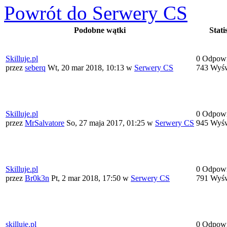
Powrót do Serwery CS
Podobne wątki
Statis
Skilluje.pl
0 Odpowi
przez
seberq
Wt, 20 mar 2018, 10:13
w
Serwery CS
743 Wyśw
Skilluje.pl
0 Odpowi
przez
MrSalvatore
So, 27 maja 2017, 01:25
w
Serwery CS
945 Wyśw
Skilluje.pl
0 Odpowi
przez
Br0k3n
Pt, 2 mar 2018, 17:50
w
Serwery CS
791 Wyśw
skilluje.pl
0 Odpowi