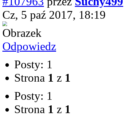
#107963
przez
Suchy499
Cz, 5 paź 2017, 18:19
Odpowiedz
Posty: 1
Strona
1
z
1
Posty: 1
Strona
1
z
1