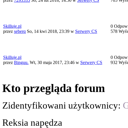
przez
7293535
So, 24 lut 2018, 14:50
w
Serwery CS
765 Wyśw
Skilluje.pl
0 Odpowi
przez
seberq
So, 14 kwi 2018, 23:39
w
Serwery CS
578 Wyśw
Skilluje.pl
0 Odpowi
przez
Binguu.
Wt, 30 maja 2017, 23:46
w
Serwery CS
932 Wyśw
Kto przegląda forum
Zidentyfikowani użytkownicy:
G
Reksia napędza