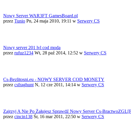
Nowy Server WAR3FT GamesBoard.pl
przez
Tunio
Pn, 24 maja 2010, 19:11
w
Serwery CS
Nowy server 201 lvl cod moda
przez
rufuz1234
Wt, 28 paź 2014, 12:52
w
Serwery CS
Cs-Bezlitosni.eu - NOWY SERVER COD MONETY
przez
csfraghunt
N, 12 cze 2011, 14:14
w
Serwery CS
Zajrzyj A Nie Po Żałujesz Sprawdź Nowy Server Cs-BractwoZ
przez
cincin138
Śr, 16 mar 2011, 22:50
w
Serwery CS