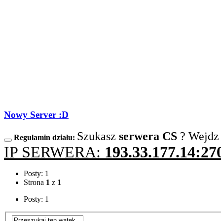
Nowy Server :D
Szukasz
serwera CS
? Wejdz
Regulamin działu:
IP SERWERA:
193.33.177.14:27
Posty: 1
Strona
1
z
1
Posty: 1