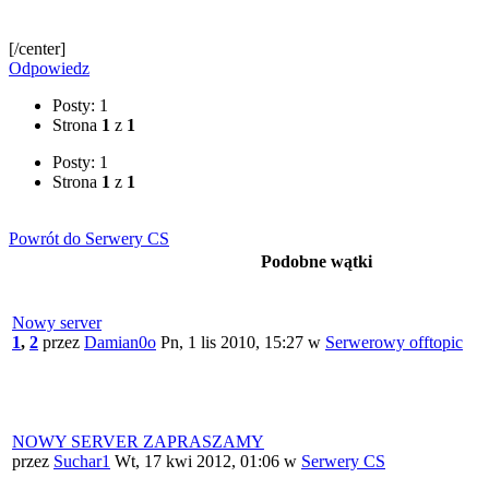
[/center]
Odpowiedz
Posty: 1
Strona
1
z
1
Posty: 1
Strona
1
z
1
Powrót do Serwery CS
Podobne wątki
Nowy server
1
,
2
przez
Damian0o
Pn, 1 lis 2010, 15:27
w
Serwerowy offtopic
NOWY SERVER ZAPRASZAMY
przez
Suchar1
Wt, 17 kwi 2012, 01:06
w
Serwery CS