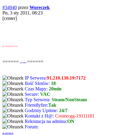
#34940
przez
Woreczek
Pn, 3 sty 2011, 08:23
[center]
91.210.130.19:7172
======
======
FFA/BF2
IP Serwera:
91.210.130.19:7172
Ilość Slotów:
18
Czas Mapy:
20min
Secure:
VAC
Typ Serwera:
Steam/NonSteam
Friendlyfire:
Tak
Godziny Uptime:
24/7
Kontakt z H@:
Cosmo:gg-19111181
Rekrutacja na admina:
ON
Forum:
91.210.130.19