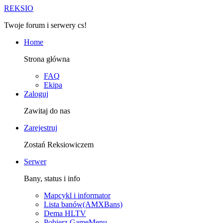
R
EKSIO
Twoje forum i serwery cs!
Home
Strona główna
FAQ
Ekipa
Zaloguj
Zawitaj do nas
Zarejestruj
Zostań Reksiowiczem
Serwer
Bany, status i info
Mapcykl i informator
Lista banów(AMXBans)
Dema HLTV
Pobierz GameMenu