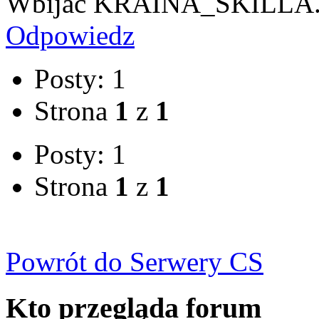
Wbijać KRAINA_SKILLA
Odpowiedz
Posty: 1
Strona
1
z
1
Posty: 1
Strona
1
z
1
Powrót do Serwery CS
Kto przegląda forum