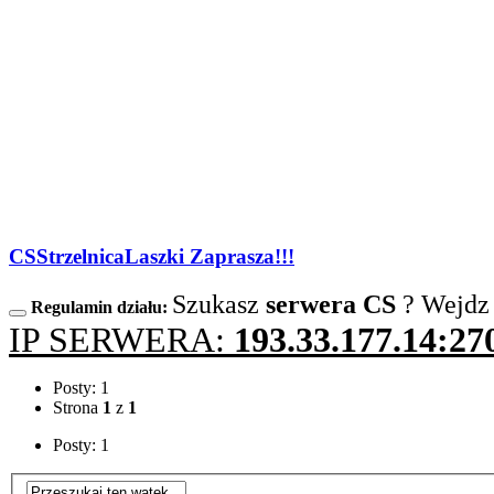
CSStrzelnicaLaszki Zaprasza!!!
Szukasz
serwera CS
? Wejdz
Regulamin działu:
IP SERWERA:
193.33.177.14:27
Posty: 1
Strona
1
z
1
Posty: 1