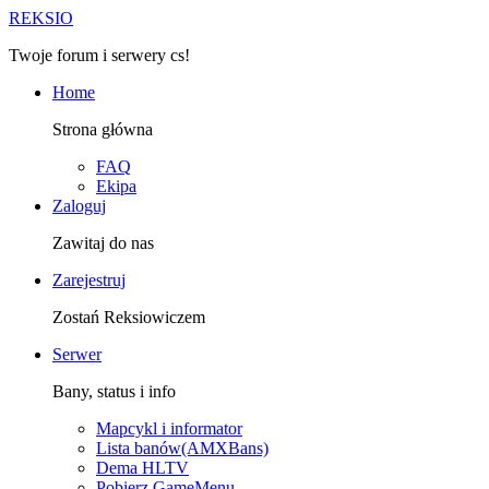
R
EKSIO
Twoje forum i serwery cs!
Home
Strona główna
FAQ
Ekipa
Zaloguj
Zawitaj do nas
Zarejestruj
Zostań Reksiowiczem
Serwer
Bany, status i info
Mapcykl i informator
Lista banów(AMXBans)
Dema HLTV
Pobierz GameMenu