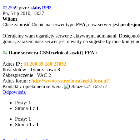
#22559
przez
slaby1992
Pn, 5 lip 2010, 18:37
Witam
Chce zaprosić Ciebie na serwer typu
FFA
, nasz serwer jest
profesjon
Oferujemy wam ogarnięty serwer z aktywnymi adminami, Dostępność 
grania, zarazem nasz serwer jest otwarty na sugestie by moc kontynu
#
#
Dane serwera CSStrzelnicaLaszki | FFA :
Adres IP :
91.200.35.180:27052
Ilość slotów : Tymczasowo 8
Zabezpieczenie : VAC 2
Adres forum :
http://www.csstrzelnicalaszki.fora.pl/
Kontakt z opiekunem serwera:
://1765777
Odpowiedz
Posty: 1
Strona
1
z
1
Posty: 1
Strona
1
z
1