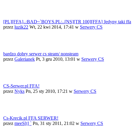
[PL][FFA]..:BAD~`BOYS.PL:..[NS][TR 100][FFA] Jedyny taki ffa
przez
luzik22
Wt, 22 kwi 2014, 17:41
w
Serwery CS
bardzo dobry serwer cs steam/ nonsteam
przez
Galerianek
Pt, 3 gru 2010, 13:01
w
Serwery CS
CS-Serwer.pl FFA!
przez
Nyks
Pn, 25 sty 2010, 17:21
w
Serwery CS
Cs-Krecik.pl FFA SERWER!
przez
meeS[t] `
Pn, 31 sty 2011, 21:02
w
Serwery CS