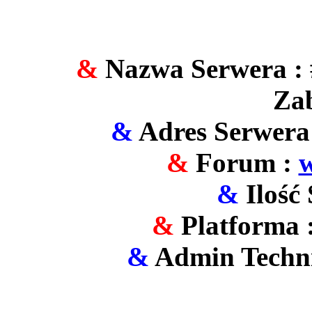
&
Nazwa Serwera : 
Zab
&
Adres Serwera
&
Forum :
&
Ilość 
&
Platforma 
&
Admin Techni