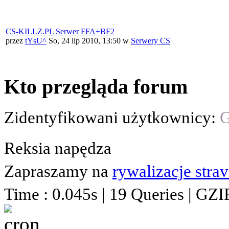
CS-KILLZ.PL Serwer FFA+BF2
przez
tYsU^
So, 24 lip 2010, 13:50
w
Serwery CS
Kto przegląda forum
Zidentyfikowani użytkownicy:
G
Reksia napędza
Zapraszamy na
rywalizacje stra
Time : 0.045s | 19 Queries | GZI