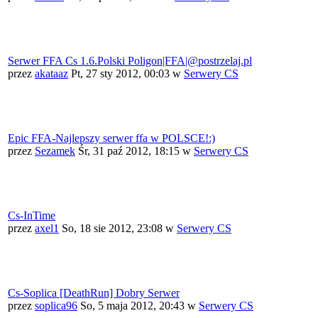
Serwer FFA Cs 1.6.Polski Poligon|FFA|@postrzelaj.pl
przez
akataaz
Pt, 27 sty 2012, 00:03
w
Serwery CS
Epic FFA-Najlepszy serwer ffa w POLSCE!:)
przez
Sezamek
Śr, 31 paź 2012, 18:15
w
Serwery CS
Cs-InTime
przez
axel1
So, 18 sie 2012, 23:08
w
Serwery CS
Cs-Soplica [DeathRun] Dobry Serwer
przez
soplica96
So, 5 maja 2012, 20:43
w
Serwery CS