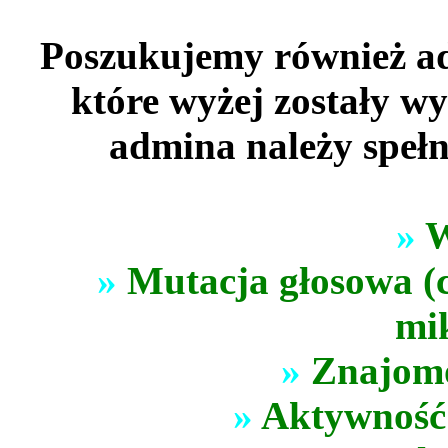
Poszukujemy również ad
które wyżej zostały wy
admina należy spełn
»
W
»
Mutacja głosowa (c
mi
»
Znajomo
»
Aktywność