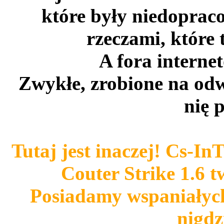
które były niedoprac
rzeczami, które 
A fora interne
Zwykłe, zrobione na odwa
nię p
Tutaj jest inaczej! Cs-In
Couter Strike 1.6 t
Posiadamy wspaniałych 
nigdzi