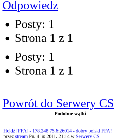
Odpowiedz
Posty: 1
Strona
1
z
1
Posty: 1
Strona
1
z
1
Powrót do Serwery CS
Podobne wątki
Hejdż [FFA] - 178.248.75.6:26014 - dobry polski FFA!
przez
stream
Pn, 4 lip 2011, 21:14
w
Serwery CS