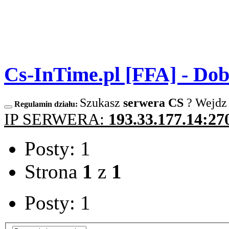
Cs-InTime.pl [FFA] - Do
Szukasz
serwera CS
? Wejdz
Regulamin działu:
IP SERWERA:
193.33.177.14:27
Posty: 1
Strona
1
z
1
Posty: 1