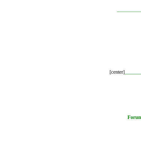
_________
[center]
______
Foru