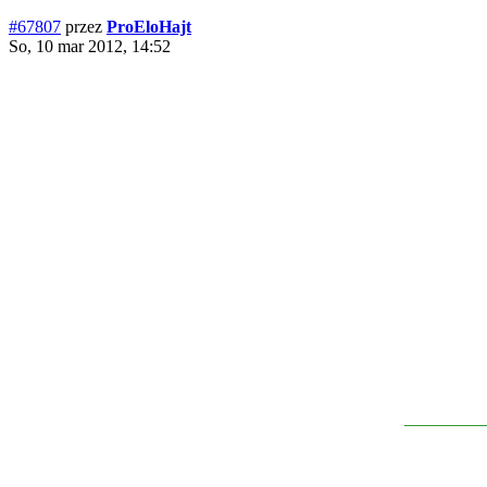
#67807
przez
ProEloHajt
So, 10 mar 2012, 14:52
_________