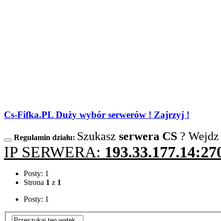
Cs-Fifka.PL Duży wybór serwerów ! Zajrzyj !
Szukasz
serwera CS
? Wejdz
Regulamin działu:
IP SERWERA:
193.33.177.14:27
Posty: 1
Strona
1
z
1
Posty: 1