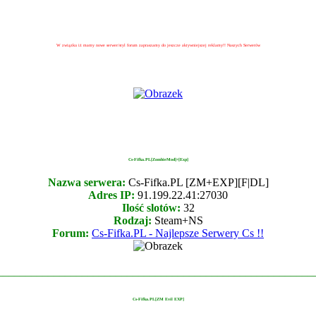
W związku iż mamy nowe serwer/styl forum zapraszamy do jeszcze aktywniejszej reklamy!! Naszych Serwerów
Cs-Fifka.PL[ZombieMod]+[Exp]
Nazwa serwera:
Cs-Fifka.PL [ZM+EXP][F|DL]
Adres IP:
91.199.22.41:27030
Ilość slotów:
32
Rodzaj:
Steam+NS
Forum:
Cs-Fifka.PL - Najlepsze Serwery Cs !!
________________________________________________________
Cs-Fifka.PL[ZM Evil EXP]