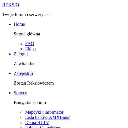
R
EKSIO
Twoje forum i serwery cs!
Home
Strona główna
FAQ
Ekipa
Zaloguj
Zawitaj do nas
Zarejestruj
Zostań Reksiowiczem
Serwer
Bany, status i info
Mapcykl i informator
Lista banów(AMXBans)
Dema HLTV
Pobierz GameMenu