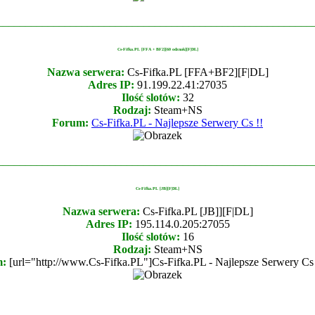
________________________________________________________
Cs-Fifka.PL [FFA + BF2][60 odznak][F|DL]
Nazwa serwera:
Cs-Fifka.PL [FFA+BF2][F|DL]
Adres IP:
91.199.22.41:27035
Ilość slotów:
32
Rodzaj:
Steam+NS
Forum:
Cs-Fifka.PL - Najlepsze Serwery Cs !!
________________________________________________________
Cs-Fifka.PL [JB][F|DL]
Nazwa serwera:
Cs-Fifka.PL [JB]][F|DL]
Adres IP:
195.114.0.205:27055
Ilość slotów:
16
Rodzaj:
Steam+NS
m:
[url="http://www.Cs-Fifka.PL"]Cs-Fifka.PL - Najlepsze Serwery Cs !