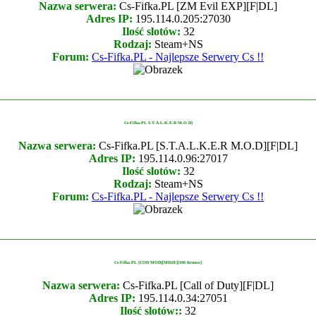
Nazwa serwera:
Cs-Fifka.PL [ZM Evil EXP][F|DL]
Adres IP:
195.114.0.205:27030
Ilość slotów:
32
Rodzaj:
Steam+NS
Forum:
Cs-Fifka.PL - Najlepsze Serwery Cs !!
________________________________________________________
Cs-Fifka.PL S.T.A.L.K.E.R M.O.D]
Nazwa serwera:
Cs-Fifka.PL [S.T.A.L.K.E.R M.O.D][F|DL]
Adres IP:
195.114.0.96:27017
Ilość slotów:
32
Rodzaj:
Steam+NS
Forum:
Cs-Fifka.PL - Najlepsze Serwery Cs !!
________________________________________________________
Cs-Fifka.PL [COD MOD][MISJE][100 Itemow]
Nazwa serwera:
Cs-Fifka.PL [Call of Duty][F|DL]
Adres IP:
195.114.0.34:27051
Ilość slotów::
32