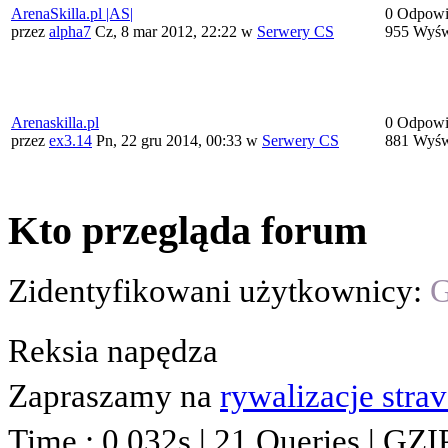
ArenaSkilla.pl |AS|
0 Odpowi
przez
alpha7
Cz, 8 mar 2012, 22:22
w
Serwery CS
955 Wyśw
Arenaskilla.pl
0 Odpowi
przez
ex3.14
Pn, 22 gru 2014, 00:33
w
Serwery CS
881 Wyśw
Kto przegląda forum
Zidentyfikowani użytkownicy:
G
Reksia napędza
Zapraszamy na
rywalizacje stra
Time : 0.032s | 21 Queries | GZI