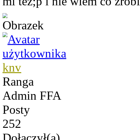
mi tez;p i nie wiem co zrob
knv
Ranga
Admin FFA
Posty
252
Dołączył(a)