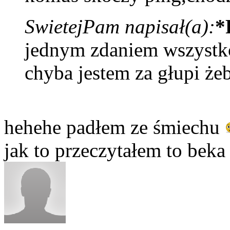
SwietejPam napisał(a):
*
jednym zdaniem wszystk
chyba jestem za głupi że
hehehe padłem ze śmiechu
jak to przeczytałem to bek