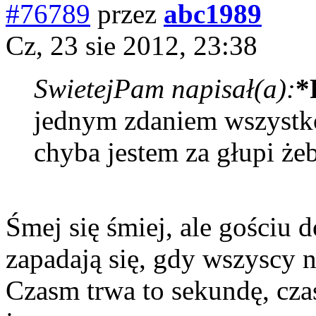
#76789
przez
abc1989
Cz, 23 sie 2012, 23:38
SwietejPam napisał(a):
*
jednym zdaniem wszystk
chyba jestem za głupi że
Śmej się śmiej, ale gościu 
zapadają się, gdy wszyscy 
Czasm trwa to sekundę, cza