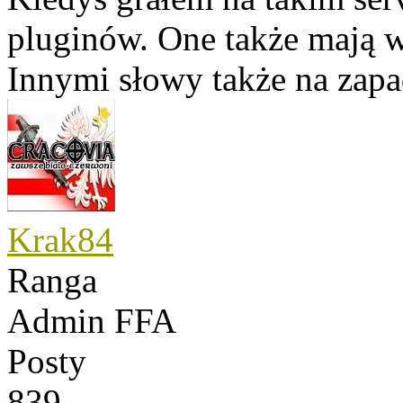
pluginów. One także mają wp
Innymi słowy także na zapad
Krak84
Ranga
Admin FFA
Posty
839