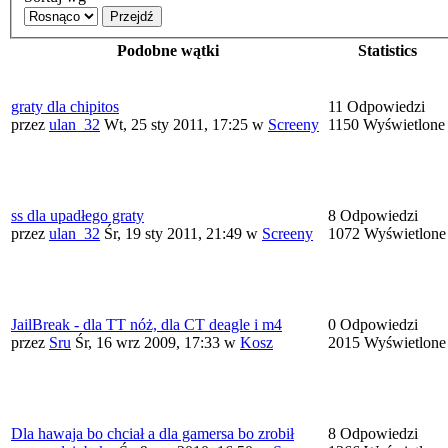
Przejdź
Podobne wątki
Statistics
graty dla chipitos
11 Odpowiedzi
przez
ulan_32
Wt, 25 sty 2011, 17:25
w
Screeny
1150 Wyświetlone
ss dla upadłego graty
8 Odpowiedzi
przez
ulan_32
Śr, 19 sty 2011, 21:49
w
Screeny
1072 Wyświetlone
JailBreak - dla TT nóż, dla CT deagle i m4
0 Odpowiedzi
przez
Sru
Śr, 16 wrz 2009, 17:33
w
Kosz
2015 Wyświetlone
Dla hawaja bo chciał a dla gamersa bo zrobił
8 Odpowiedzi