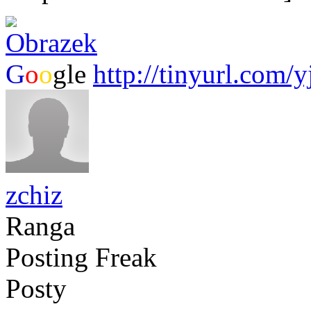
G
o
o
gle
http://tinyurl.com/
zchiz
Ranga
Posting Freak
Posty