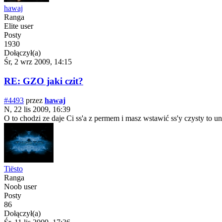
hawaj
Ranga
Elite user
Posty
1930
Dołączył(a)
Śr, 2 wrz 2009, 14:15
RE: GZO jaki czit?
#4493
przez
hawaj
N, 22 lis 2009, 16:39
O to chodzi ze daje Ci ss'a z permem i masz wstawić ss'y czysty to unb
Tiësto
Ranga
Noob user
Posty
86
Dołączył(a)