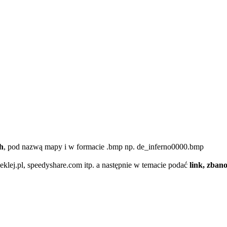
sh
, pod nazwą mapy i w formacie .bmp np. de_inferno0000.bmp
eklej.pl, speedyshare.com itp. a następnie w temacie podać
link, zban