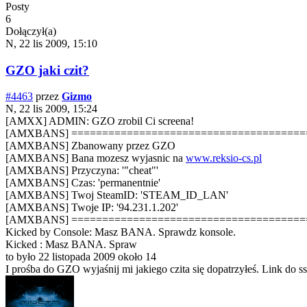
Posty
6
Dołączył(a)
N, 22 lis 2009, 15:10
GZO jaki czit?
#4463
przez
Gizmo
N, 22 lis 2009, 15:24
[AMXX] ADMIN: GZO zrobil Ci screena!
[AMXBANS] ======================================
[AMXBANS] Zbanowany przez GZO
[AMXBANS] Bana mozesz wyjasnic na
www.reksio-cs.pl
[AMXBANS] Przyczyna: '"cheat"'
[AMXBANS] Czas: 'permanentnie'
[AMXBANS] Twoj SteamID: 'STEAM_ID_LAN'
[AMXBANS] Twoje IP: '94.231.1.202'
[AMXBANS] ======================================
Kicked by Console: Masz BANA. Sprawdz konsole.
Kicked : Masz BANA. Spraw
to było 22 listopada 2009 około 14
I prośba do GZO wyjaśnij mi jakiego czita się dopatrzyłeś. Link do s