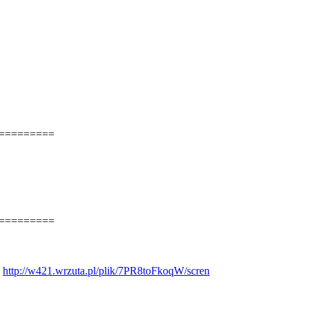
=========
=========
s
http://w421.wrzuta.pl/plik/7PR8toFkoqW/scren