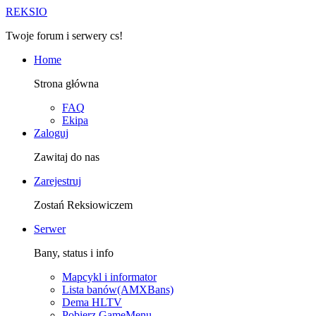
R
EKSIO
Twoje forum i serwery cs!
Home
Strona główna
FAQ
Ekipa
Zaloguj
Zawitaj do nas
Zarejestruj
Zostań Reksiowiczem
Serwer
Bany, status i info
Mapcykl i informator
Lista banów(AMXBans)
Dema HLTV
Pobierz GameMenu