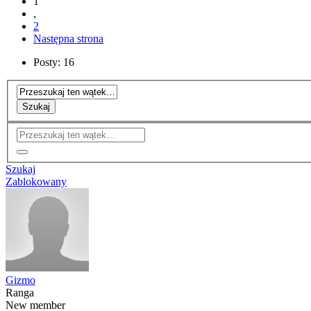
1
,
2
Następna strona
Posty: 16
Szukaj
Szukaj
Zablokowany
Gizmo
Ranga
New member