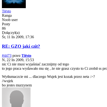
Tiësto
Ranga
Noob user
Posty
86
Dołączył(a)
Śr, 11 lis 2009, 17:36
RE: GZO jaki czit?
#4473
przez
Tiësto
N, 22 lis 2009, 15:53
nic Ci nie musi wyjaśniać zacznijmy od tego
to jego praca wydawało mu się , że nie grasz czysto to Ci zrobił ss pr
Wytłumaczcie mi ... dlaczego Wujek jest kozak przez neta :>?
//wujek
bo jestes murzynem