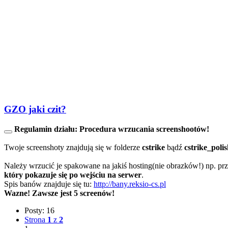
GZO jaki czit?
Regulamin działu:
Procedura wrzucania screenshootów!
Twoje screenshoty znajdują się w folderze
cstrike
bądź
cstrike_poli
Należy wrzucić je spakowane na jakiś hosting(nie obrazków!) np. prz
który pokazuje się po wejściu na serwer
.
Spis banów znajduje się tu:
http://bany.reksio-cs.pl
Wazne! Zawsze jest 5 screenów!
Posty: 16
Strona
1
z
2