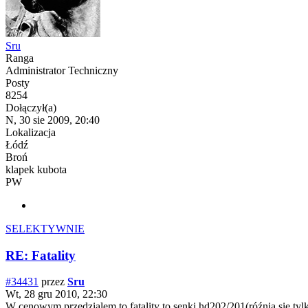
Sru
Ranga
Administrator Techniczny
Posty
8254
Dołączył(a)
N, 30 sie 2009, 20:40
Lokalizacja
Łódź
Broń
klapek kubota
PW
SELEKTYWNIE
RE: Fatality
#34431
przez
Sru
Wt, 28 gru 2010, 22:30
W cenowym przedzialem to fatality to senki hd202/201(róźnią się ty