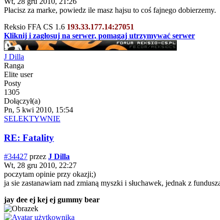
Wt, 28 gru 2010, 21:26
Płacisz za marke, powiedz ile masz hajsu to coś fajnego dobierzemy.
Reksio FFA CS 1.6
193.33.177.14:27051
Kliknij i zagłosuj na serwer, pomagaj utrzymywać serwer
J Dilla
Ranga
Elite user
Posty
1305
Dołączył(a)
Pn, 5 kwi 2010, 15:54
SELEKTYWNIE
RE: Fatality
#34427
przez
J Dilla
Wt, 28 gru 2010, 22:27
poczytam opinie przy okazji;)
ja sie zastanawiam nad zmianą myszki i słuchawek, jednak z fundusz
jay dee ej kej ej gummy bear