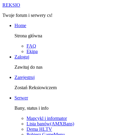
R
EKSIO
Twoje forum i serwery cs!
Home
Strona główna
FAQ
Ekipa
Zaloguj
Zawitaj do nas
Zarejestruj
Zostań Reksiowiczem
Serwer
Bany, status i info
Mapcykl i informator
Lista banów(AMXBans)
Dema HLTV
Pobierz GameMenu