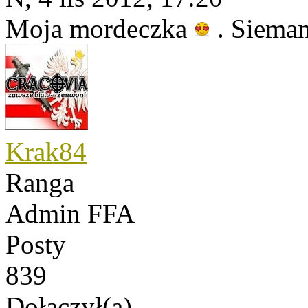
Moja mordeczka
. Sieman
Krak84
Ranga
Admin FFA
Posty
839
Dołączył(a)