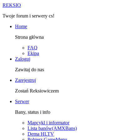
R
EKSIO
Twoje forum i serwery cs!
Home
Strona główna
FAQ
Ekipa
Zaloguj
Zawitaj do nas
Zarejestruj
Zostań Reksiowiczem
Serwer
Bany, status i info
Mapcykl i informator
Lista banów(AMXBans)
Dema HLTV
Pobierz GameMenu