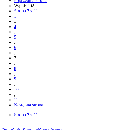
Poprzednia strona
Wątki: 202
Strona
7
z
11
1
...
4
,
5
,
6
,
7
,
8
,
9
,
10
,
11
Następna strona
Strona
7
z
11
Powrót do Strona główna forum