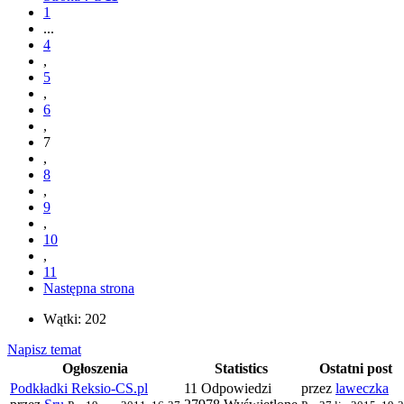
1
...
4
,
5
,
6
,
7
,
8
,
9
,
10
,
11
Następna strona
Wątki: 202
Napisz temat
Ogłoszenia
Statistics
Ostatni post
Podkładki Reksio-CS.pl
11 Odpowiedzi
przez
laweczka