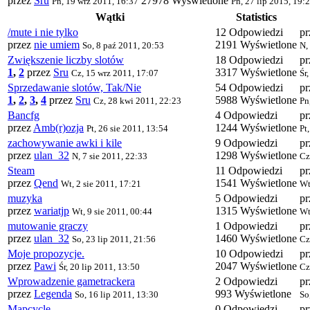
przez
Sru
27978 Wyświetlone
Pn, 19 wrz 2011, 16:37
Pn, 27 lip 2015, 19:
Wątki
Statistics
/mute i nie tylko
12 Odpowiedzi
p
przez
nie umiem
2191 Wyświetlone
So, 8 paź 2011, 20:53
N,
Zwiększenie liczby slotów
18 Odpowiedzi
p
1
,
2
przez
Sru
3317 Wyświetlone
Cz, 15 wrz 2011, 17:07
Śr
Sprzedawanie slotów, Tak/Nie
54 Odpowiedzi
p
1
,
2
,
3
,
4
przez
Sru
5988 Wyświetlone
Cz, 28 kwi 2011, 22:23
Pn
Bancfg
4 Odpowiedzi
pr
przez
Amb(r)ozja
1244 Wyświetlone
Pt, 26 sie 2011, 13:54
Pt
zachowywanie awki i kile
9 Odpowiedzi
p
przez
ulan_32
1298 Wyświetlone
N, 7 sie 2011, 22:33
Cz
Steam
11 Odpowiedzi
p
przez
Qend
1541 Wyświetlone
Wt, 2 sie 2011, 17:21
Wt
muzyka
5 Odpowiedzi
p
przez
wariatjp
1315 Wyświetlone
Wt, 9 sie 2011, 00:44
Wt
mutowanie graczy
1 Odpowiedzi
p
przez
ulan_32
1460 Wyświetlone
So, 23 lip 2011, 21:56
Cz
Moje propozycje.
10 Odpowiedzi
p
przez
Pawi
2047 Wyświetlone
Śr, 20 lip 2011, 13:50
Cz
Wprowadzenie gametrackera
2 Odpowiedzi
p
przez
Legenda
993 Wyświetlone
So, 16 lip 2011, 13:30
So
Mapcycle
0 Odpowiedzi
p