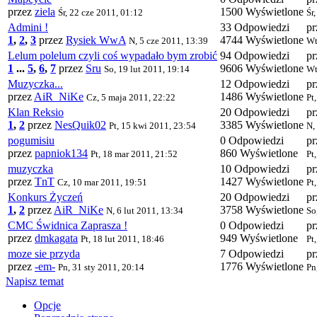
przez
ziela
1500 Wyświetlone
Śr, 22 cze 2011, 01:12
Śr
Admini !
33 Odpowiedzi
p
1
,
2
,
3
przez
Rysiek WwA
4744 Wyświetlone
N, 5 cze 2011, 13:39
Wt
Lelum polelum czyli coś wypadało bym zrobić
94 Odpowiedzi
p
1
...
5
,
6
,
7
przez
Sru
9606 Wyświetlone
So, 19 lut 2011, 19:14
Wt
Muzyczka...
12 Odpowiedzi
p
przez
AiR_NiKe
1486 Wyświetlone
Cz, 5 maja 2011, 22:22
Pt
Klan Reksio
20 Odpowiedzi
p
1
,
2
przez
NesQuik02
3385 Wyświetlone
Pt, 15 kwi 2011, 23:54
N,
pogumisiu
0 Odpowiedzi
p
przez
papniok134
860 Wyświetlone
Pt, 18 mar 2011, 21:52
Pt
muzyczka
10 Odpowiedzi
p
przez
TnT
1427 Wyświetlone
Cz, 10 mar 2011, 19:51
Pt
Konkurs Życzeń
20 Odpowiedzi
p
1
,
2
przez
AiR_NiKe
3758 Wyświetlone
N, 6 lut 2011, 13:34
So
CMC Świdnica Zaprasza !
0 Odpowiedzi
p
przez
dmkagata
949 Wyświetlone
Pt, 18 lut 2011, 18:46
Pt
moze sie przyda
7 Odpowiedzi
p
przez
-em-
1776 Wyświetlone
Pn, 31 sty 2011, 20:14
Pn
Napisz temat
Opcje