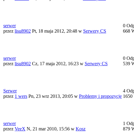
serwer
0 Od
przez
lisu8902
Pt, 18 maja 2012, 20:48
w
Serwery CS
668 W
serwer
0 Od
przez
lisu8902
Cz, 17 maja 2012, 16:23
w
Serwery CS
539 W
Serwer
4 Od
przez
1 wers
Pn, 23 wrz 2013, 20:05
w
Problemy i propozycje
1650 
serwer
1 Od
przez
VeeX
N, 21 mar 2010, 15:56
w
Kosz
879 W