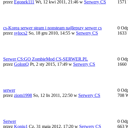
przez
Egonek111
Wt, 12 kwi 2011, 21:46
w
Serwery CS
1571 
cs-Korea serwer steam i nonsteam najllepszy serwer cs
0 Od
przez
sylocs2
So, 18 gru 2010, 14:55
w
Serwery CS
1633 
Serwer CS:GO ZombieMod CS-SERWER.PL
0 Od
przez
GolonQ
Pt, 2 sty 2015, 17:49
w
Serwery CS
1660 
serwer
0 Od
przez
ziom1998
So, 12 lis 2011, 22:50
w
Serwery CS
708 W
Serwer
0 Od
przez
Koniu1
Cz, 31 maja 2012, 17:20
w
Serwery CS
663 W