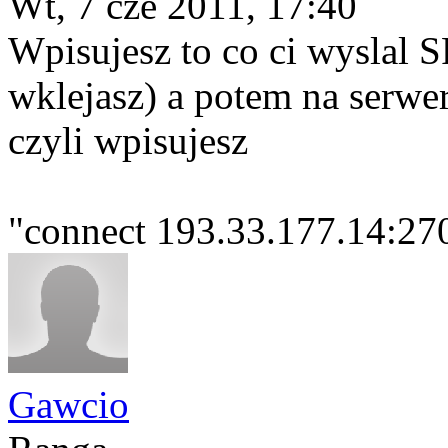
Wt, 7 cze 2011, 17:40
Wpisujesz to co ci wyslal S
wklejasz) a potem na serwe
czyli wpisujesz
"connect 193.33.177.14:270
Gawcio