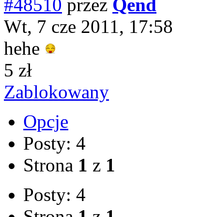
#48510
przez
Qend
Wt, 7 cze 2011, 17:58
hehe
5 zł
Zablokowany
Opcje
Posty: 4
Strona
1
z
1
Posty: 4
Strona
1
z
1