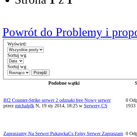
Powrót do Problemy i prop
Wyświetl:
Sortuj wg
Sortuj wg
Przejdź
Podobne wątki
S
Bf2 Counter-Strike serwer 2 odznaki free Nowy serwer
0 Od
przez
michalpfk
N, 19 sty 2014, 18:25
w
Serwery CS
1933 
Zapraszamy Na Serwer PukawkaCs Fajny Serwer Zapraszam
0 Od