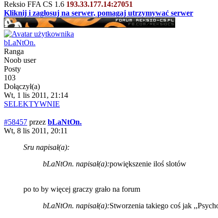
Reksio FFA CS 1.6
193.33.177.14:27051
Kliknij i zagłosuj na serwer, pomagaj utrzymywać serwer
bLaNtOn.
Ranga
Noob user
Posty
103
Dołączył(a)
Wt, 1 lis 2011, 21:14
SELEKTYWNIE
#58457
przez
bLaNtOn.
Wt, 8 lis 2011, 20:11
Sru napisał(a):
bLaNtOn. napisał(a):
powiększenie iloś slotów
po to by więcej graczy grało na forum
bLaNtOn. napisał(a):
Stworzenia takiego coś jak ,,Psycho