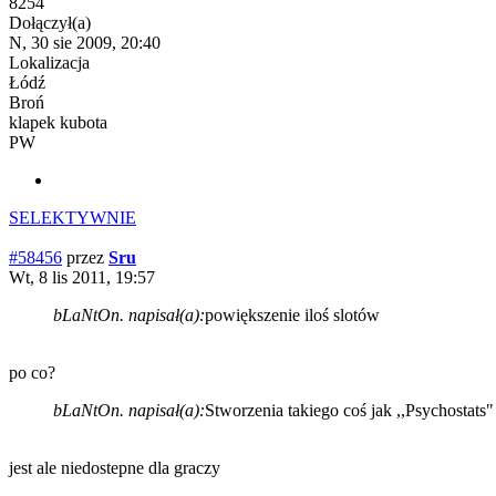
8254
Dołączył(a)
N, 30 sie 2009, 20:40
Lokalizacja
Łódź
Broń
klapek kubota
PW
SELEKTYWNIE
#58456
przez
Sru
Wt, 8 lis 2011, 19:57
bLaNtOn. napisał(a):
powiększenie iloś slotów
po co?
bLaNtOn. napisał(a):
Stworzenia takiego coś jak ,,Psychostats"
jest ale niedostepne dla graczy