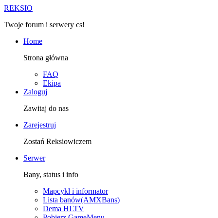
R
EKSIO
Twoje forum i serwery cs!
Home
Strona główna
FAQ
Ekipa
Zaloguj
Zawitaj do nas
Zarejestruj
Zostań Reksiowiczem
Serwer
Bany, status i info
Mapcykl i informator
Lista banów(AMXBans)
Dema HLTV
Pobierz GameMenu