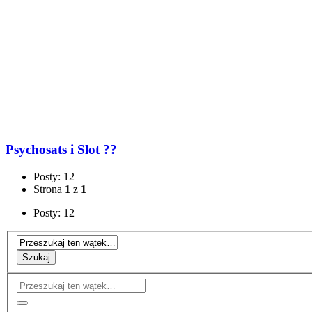
Psychosats i Slot ??
Posty: 12
Strona
1
z
1
Posty: 12
Szukaj