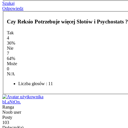
Szukaj
Odpowiedz
Czy Reksio Potrzebuje więcej Slotów i Psychostats ?
Tak
4
36%
Nie
7
64%
Może
0
N/A
Liczba głosów : 11
bLaNtOn.
Ranga
Noob user
Posty
103
Dołączył(a)