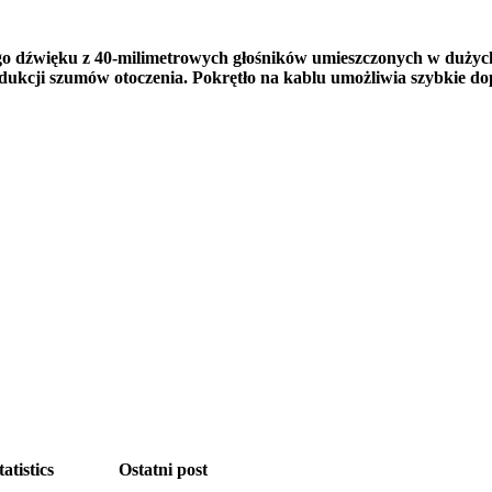
 dźwięku z 40-milimetrowych głośników umieszczonych w dużych
cji szumów otoczenia. Pokrętło na kablu umożliwia szybkie dop
tatistics
Ostatni post