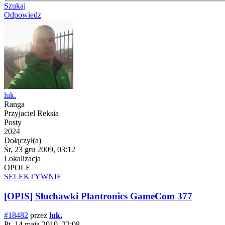
Szukaj
Odpowiedz
luk.
Ranga
Przyjaciel Reksia
Posty
2024
Dołączył(a)
Śr, 23 gru 2009, 03:12
Lokalizacja
OPOLE
SELEKTYWNIE
[OPIS] Słuchawki Plantronics GameCom 377
#18482
przez
luk.
Pt, 14 maja 2010, 22:08