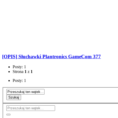
[OPIS] Słuchawki Plantronics GameCom 377
Posty: 1
Strona
1
z
1
Posty: 1
Szukaj