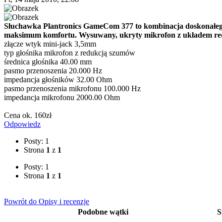
Słuchawka Plantronics GameCom 377 to kombinacja doskonałego
maksimum komfortu. Wysuwany, ukryty mikrofon z układem reduk
złącze wtyk mini-jack 3,5mm
typ głośnika mikrofon z redukcją szumów
średnica głośnika 40.00 mm
pasmo przenoszenia 20.000 Hz
impedancja głośników 32.00 Ohm
pasmo przenoszenia mikrofonu 100.000 Hz
impedancja mikrofonu 2000.00 Ohm
Cena ok. 160zł
Odpowiedz
Posty: 1
Strona
1
z
1
Posty: 1
Strona
1
z
1
Powrót do Opisy i recenzje
Podobne wątki
S