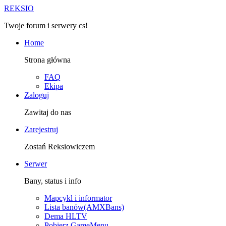
R
EKSIO
Twoje forum i serwery cs!
Home
Strona główna
FAQ
Ekipa
Zaloguj
Zawitaj do nas
Zarejestruj
Zostań Reksiowiczem
Serwer
Bany, status i info
Mapcykl i informator
Lista banów(AMXBans)
Dema HLTV
Pobierz GameMenu