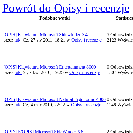
Powrót do Opisy i recenzje
Podobne wątki
Statistic
[OPIS] Klawiatura Microsoft Sidewinder X4
5 Odpowiedz
przez
luk.
Cz, 27 sty 2011, 18:21
w
Opisy i recenzje
2123 Wyświe
[OPIS] Klawiatura Microsoft Entertainment 8000
0 Odpowiedz
przez
luk.
Śr, 7 kwi 2010, 19:25
w
Opisy i recenzje
1307 Wyświe
[OPIS] Klawiatura Microsoft Natural Ergonomic 4000
0 Odpowiedz
przez
luk.
Cz, 4 mar 2010, 22:22
w
Opisy i recenzje
1148 Wyświet
[OPINIE/OPIS] Microsoft SideWinder X6
2 Odpowiedz