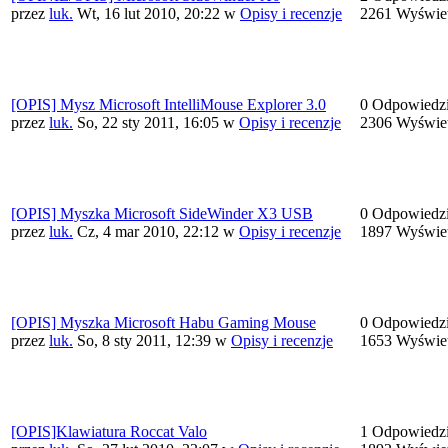
przez
luk.
Wt, 16 lut 2010, 20:22
w
Opisy i recenzje
2261 Wyświe
[OPIS] Mysz Microsoft IntelliMouse Explorer 3.0
0 Odpowiedz
przez
luk.
So, 22 sty 2011, 16:05
w
Opisy i recenzje
2306 Wyświe
[OPIS] Myszka Microsoft SideWinder X3 USB
0 Odpowiedz
przez
luk.
Cz, 4 mar 2010, 22:12
w
Opisy i recenzje
1897 Wyświe
[OPIS] Myszka Microsoft Habu Gaming Mouse
0 Odpowiedz
przez
luk.
So, 8 sty 2011, 12:39
w
Opisy i recenzje
1653 Wyświe
[OPIS]Klawiatura Roccat Valo
1 Odpowiedz