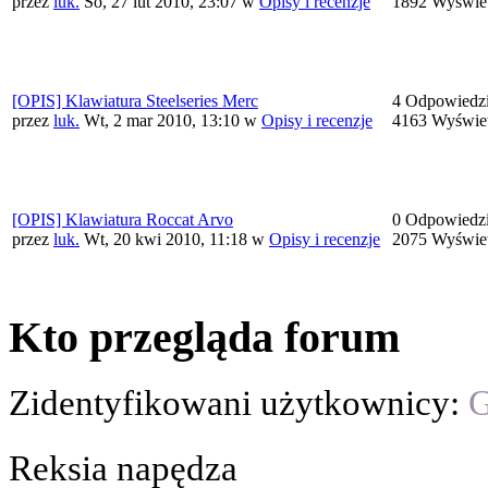
przez
luk.
So, 27 lut 2010, 23:07
w
Opisy i recenzje
1892 Wyświe
[OPIS] Klawiatura Steelseries Merc
4 Odpowiedz
przez
luk.
Wt, 2 mar 2010, 13:10
w
Opisy i recenzje
4163 Wyświe
[OPIS] Klawiatura Roccat Arvo
0 Odpowiedz
przez
luk.
Wt, 20 kwi 2010, 11:18
w
Opisy i recenzje
2075 Wyświe
Kto przegląda forum
Zidentyfikowani użytkownicy:
G
Reksia napędza