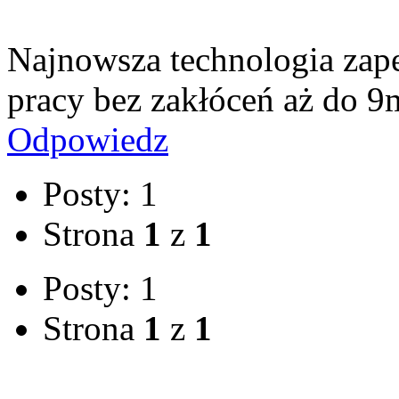
Najnowsza technologia zap
pracy bez zakłóceń aż do 9
Odpowiedz
Posty: 1
Strona
1
z
1
Posty: 1
Strona
1
z
1