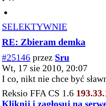
SELEKTYWNIE
RE: Zbieram demka
#25146
przez
Sru
Wt, 17 sie 2010, 20:07
I co, nikt nie chce być sław
Reksio FFA CS 1.6
193.33
Kliknij i zagłosuj na ser