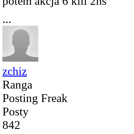
potem akcja 6 kill 2hs
...
zchiz
Ranga
Posting Freak
Posty
842