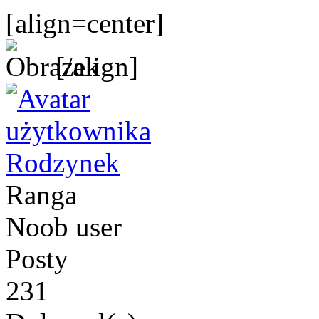
[align=center]
[/align]
Rodzynek
Ranga
Noob user
Posty
231