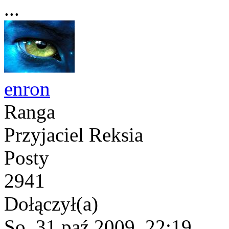
...
enron
Ranga
Przyjaciel Reksia
Posty
2941
Dołączył(a)
So, 31 paź 2009, 22:19