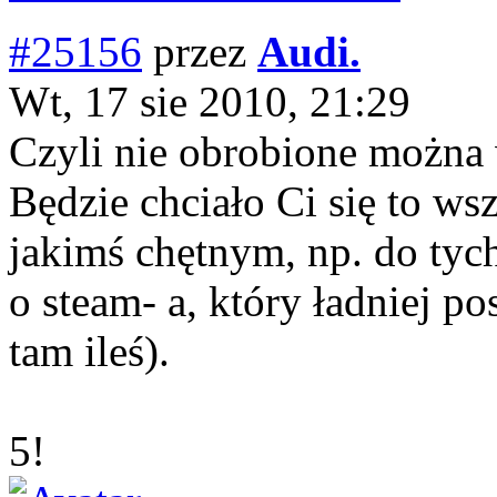
#25156
przez
Audi.
Wt, 17 sie 2010, 21:29
Czyli nie obrobione można
Będzie chciało Ci się to ws
jakimś chętnym, np. do tych
o steam- a, który ładniej po
tam ileś).
5!