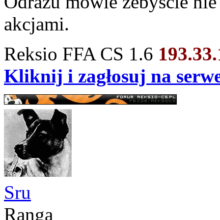
Odrazu mówie żebyście nie 
akcjami.
Reksio FFA CS 1.6
193.33
Kliknij i zagłosuj na ser
Sru
Ranga