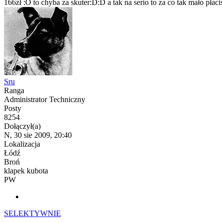
166zł :O to chyba za skuter:D:D a tak na serio to za co tak mało płaci
Sru
Ranga
Administrator Techniczny
Posty
8254
Dołączył(a)
N, 30 sie 2009, 20:40
Lokalizacja
Łódź
Broń
klapek kubota
PW
SELEKTYWNIE