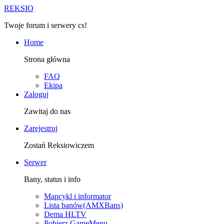
R
EKSIO
Twoje forum i serwery cs!
Home
Strona główna
FAQ
Ekipa
Zaloguj
Zawitaj do nas
Zarejestruj
Zostań Reksiowiczem
Serwer
Bany, status i info
Mapcykl i informator
Lista banów(AMXBans)
Dema HLTV
Pobierz GameMenu