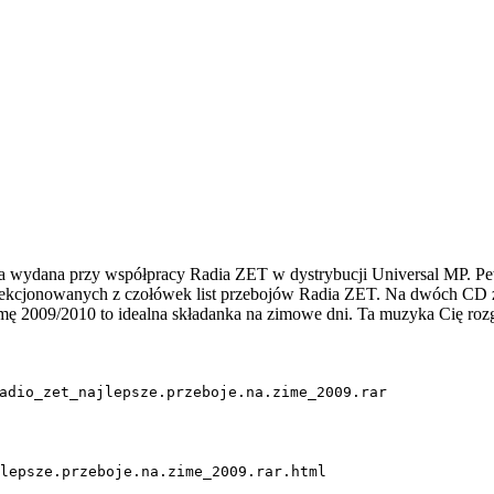
ka wydana przy współpracy Radia ZET w dystrybucji Universal MP. Pew
elekcjonowanych z czołówek list przebojów Radia ZET. Na dwóch CD z
imę 2009/2010 to idealna składanka na zimowe dni. Ta muzyka Cię rozg
adio_zet_najlepsze.przeboje.na.zime_2009.rar
lepsze.przeboje.na.zime_2009.rar.html