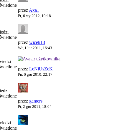
wietlone
przez
Axa1
Pt, 6 sty 2012, 19:18
edzi
wietlone
przez
wicek13
Wt, 1 lut 2011, 16:43
iedzi
wietlone
przez
LeNiUsZeK
Pn, 6 gru 2010, 22:17
edzi
wietlone
przez
gamers_
Pt, 2 gru 2011, 18:04
iedzi
wietlone