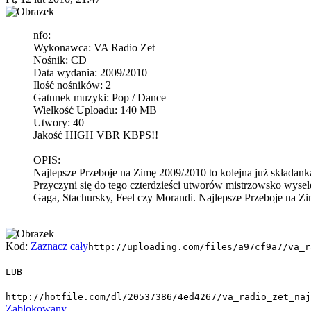
nfo:
Wykonawca: VA Radio Zet
Nośnik: CD
Data wydania: 2009/2010
Ilość nośników: 2
Gatunek muzyki: Pop / Dance
Wielkość Uploadu: 140 MB
Utwory: 40
Jakość HIGH VBR KBPS!!
OPIS:
Najlepsze Przeboje na Zimę 2009/2010 to kolejna już składan
Przyczyni się do tego czterdzieści utworów mistrzowsko wys
Gaga, Stachursky, Feel czy Morandi. Najlepsze Przeboje na Z
Kod:
Zaznacz cały
http://uploading.com/files/a97cf9a7/va_r
LUB
http://hotfile.com/dl/20537386/4ed4267/va_radio_zet_naj
Zablokowany