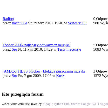
Radio:)
0 Odpowi
przez
stachu004
Śr, 29 wrz 2010, 19:46
w
Serwery CS
980 Wyśw
Foobar 2000- najlepszy odtwarzacz muzyki!
5 Odpowi
przez
Sru
N, 11 kwi 2010, 14:29
w
Testy i recenzje
5083 Wyś
[AMXX] HLSS blocker - blokada puszczania muzyki
3 Odpowi
przez
Sru
Pn, 7 gru 2009, 17:05
w
Kosz
1572 Wyś
Kto przegląda forum
Zidentyfikowani użytkownicy:
Google Python URL fetcher
,
Google[BOT]
,
Sogou