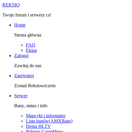
R
EKSIO
Twoje forum i serwery cs!
Home
Strona główna
FAQ
Ekipa
Zaloguj
Zawitaj do nas
Zarejestruj
Zostań Reksiowiczem
Serwer
Bany, status i info
Mapcykl i informator
Lista banów(AMXBans)
Dema HLTV
Pobierz GameMenu