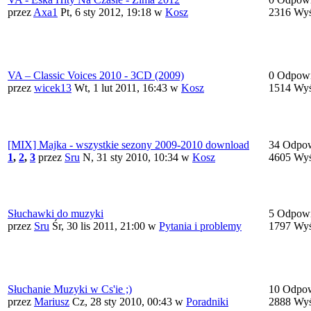
przez
Axa1
Pt, 6 sty 2012, 19:18
w
Kosz
2316 Wyś
VA – Classic Voices 2010 - 3CD (2009)
0 Odpowi
przez
wicek13
Wt, 1 lut 2011, 16:43
w
Kosz
1514 Wyś
[MIX] Majka - wszystkie sezony 2009-2010 download
34 Odpow
1
,
2
,
3
przez
Sru
N, 31 sty 2010, 10:34
w
Kosz
4605 Wyś
Słuchawki do muzyki
5 Odpowi
przez
Sru
Śr, 30 lis 2011, 21:00
w
Pytania i problemy
1797 Wyś
Słuchanie Muzyki w Cs'ie ;)
10 Odpow
przez
Mariusz
Cz, 28 sty 2010, 00:43
w
Poradniki
2888 Wyś