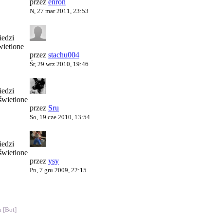
przez
enron
N, 27 mar 2011, 23:53
edzi
ietlone
przez
stachu004
Śr, 29 wrz 2010, 19:46
edzi
wietlone
przez
Sru
So, 19 cze 2010, 13:54
edzi
wietlone
przez
ysy
Pn, 7 gru 2009, 22:15
 [Bot]