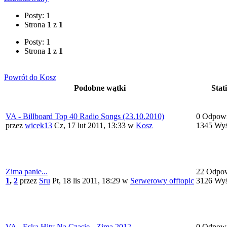
Posty: 1
Strona
1
z
1
Posty: 1
Strona
1
z
1
Powrót do Kosz
Podobne wątki
Stati
VA - Billboard Top 40 Radio Songs (23.10.2010)
0 Odpowi
przez
wicek13
Cz, 17 lut 2011, 13:33
w
Kosz
1345 Wyś
Zima panie...
22 Odpow
1
,
2
przez
Sru
Pt, 18 lis 2011, 18:29
w
Serwerowy offtopic
3126 Wyś
VA - Eska Hity Na Czasie - Zima 2012
0 Odpowi