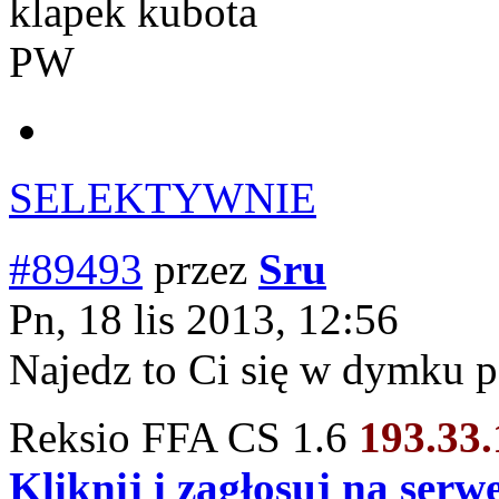
klapek kubota
PW
SELEKTYWNIE
#89493
przez
Sru
Pn, 18 lis 2013, 12:56
Najedz to Ci się w dymku p
Reksio FFA CS 1.6
193.33
Kliknij i zagłosuj na ser