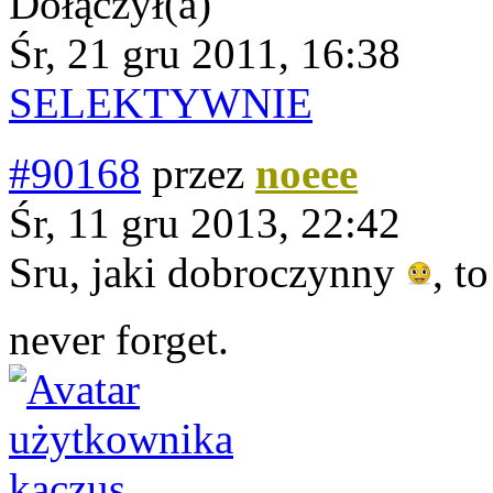
Dołączył(a)
Śr, 21 gru 2011, 16:38
SELEKTYWNIE
#90168
przez
noeee
Śr, 11 gru 2013, 22:42
Sru, jaki dobroczynny
, t
never forget.
kaczus