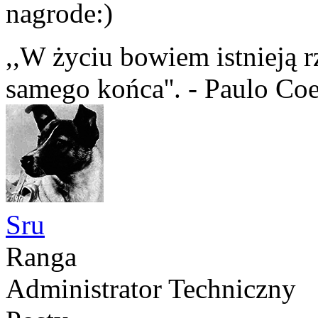
nagrode:)
,,W życiu bo­wiem is­tnieją r
sa­mego końca''. - Paulo Co
Sru
Ranga
Administrator Techniczny