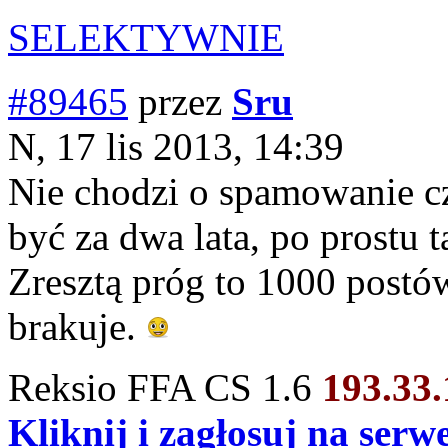
SELEKTYWNIE
#89465
przez
Sru
N, 17 lis 2013, 14:39
Nie chodzi o spamowanie cz
być za dwa lata, po prostu 
Zresztą próg to 1000 postó
brakuje.
Reksio FFA CS 1.6
193.33
Kliknij i zagłosuj na ser