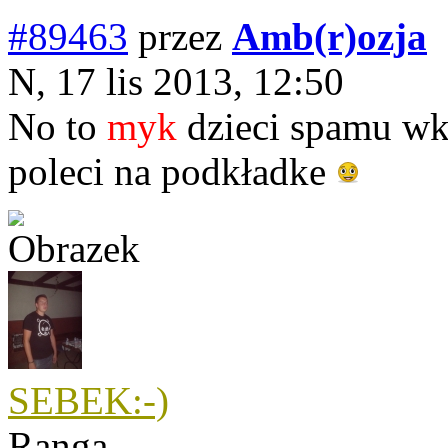
#89463
przez
Amb(r)ozja
N, 17 lis 2013, 12:50
No to
myk
dzieci spamu wkr
poleci na podkładke
SEBEK:-)
Ranga