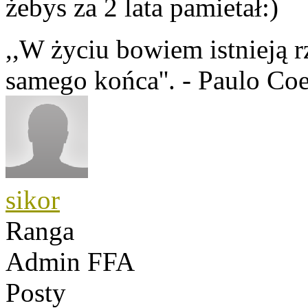
żebys za 2 lata pamietał:)
,,W życiu bo­wiem is­tnieją r
sa­mego końca''. - Paulo Co
sikor
Ranga
Admin FFA
Posty