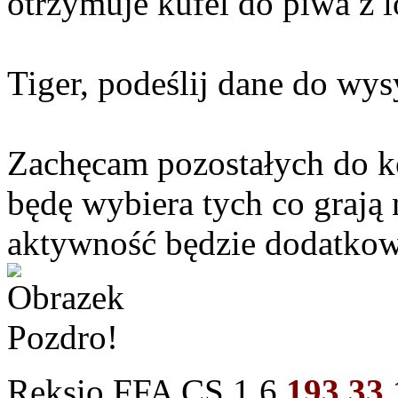
otrzymuje kufel do piwa z 
Tiger, podeślij dane do wysy
Zachęcam pozostałych do k
będę wybiera tych co grają 
aktywność będzie dodatko
Pozdro!
Reksio FFA CS 1.6
193.33