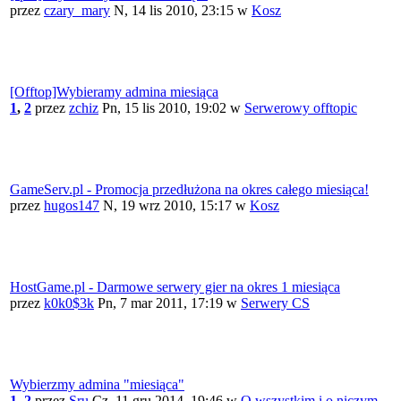
przez
czary_mary
N, 14 lis 2010, 23:15
w
Kosz
[Offtop]Wybieramy admina miesiąca
1
,
2
przez
zchiz
Pn, 15 lis 2010, 19:02
w
Serwerowy offtopic
GameServ.pl - Promocja przedłużona na okres całego miesiąca!
przez
hugos147
N, 19 wrz 2010, 15:17
w
Kosz
HostGame.pl - Darmowe serwery gier na okres 1 miesiąca
przez
k0k0$3k
Pn, 7 mar 2011, 17:19
w
Serwery CS
Wybierzmy admina "miesiąca"
1
,
2
przez
Sru
Cz, 11 gru 2014, 19:46
w
O wszystkim i o niczym