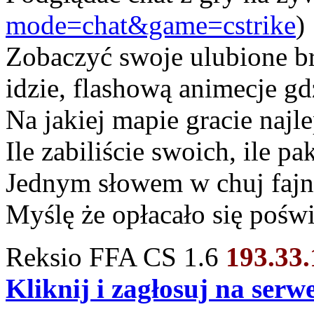
mode=chat&game=cstrike
)
Zobaczyć swoje ulubione bro
idzie, flashową animecje gdz
Na jakiej mapie gracie najle
Ile zabiliście swoich, ile pak
Jednym słowem w chuj fajn
Myślę że opłacało się poświ
Reksio FFA CS 1.6
193.33
Kliknij i zagłosuj na ser