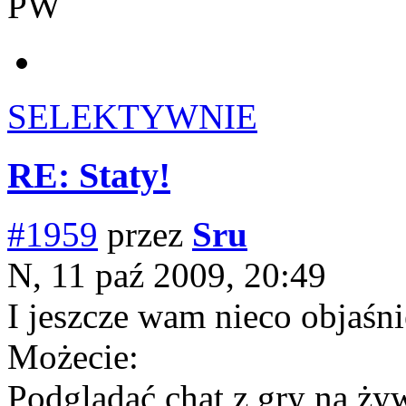
PW
SELEKTYWNIE
RE: Staty!
#1959
przez
Sru
N, 11 paź 2009, 20:49
I jeszcze wam nieco objaśni
Możecie:
Podglądać chat z gry na ży