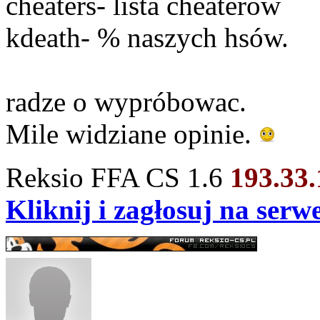
cheaters- lista cheaterow
kdeath- % naszych hsów.
radze o wypróbowac.
Mile widziane opinie.
Reksio FFA CS 1.6
193.33
Kliknij i zagłosuj na ser