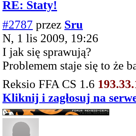
RE: Staty!
#2787
przez
Sru
N, 1 lis 2009, 19:26
I jak się sprawują?
Problemem staje się to że b
Reksio FFA CS 1.6
193.33
Kliknij i zagłosuj na ser