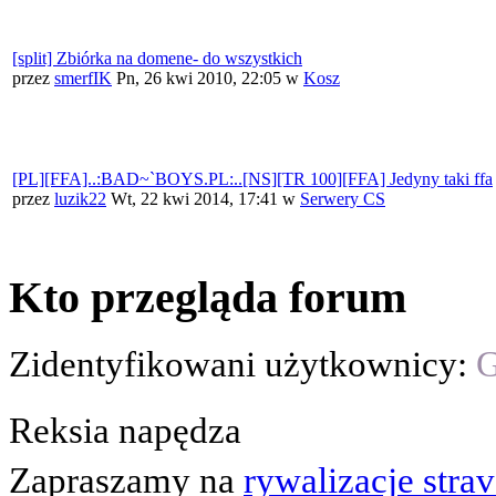
[split] Zbiórka na domene- do wszystkich
przez
smerfIK
Pn, 26 kwi 2010, 22:05
w
Kosz
[PL][FFA]..:BAD~`BOYS.PL:..[NS][TR 100][FFA] Jedyny taki ffa
przez
luzik22
Wt, 22 kwi 2014, 17:41
w
Serwery CS
Kto przegląda forum
Zidentyfikowani użytkownicy:
G
Reksia napędza
Zapraszamy na
rywalizacje stra