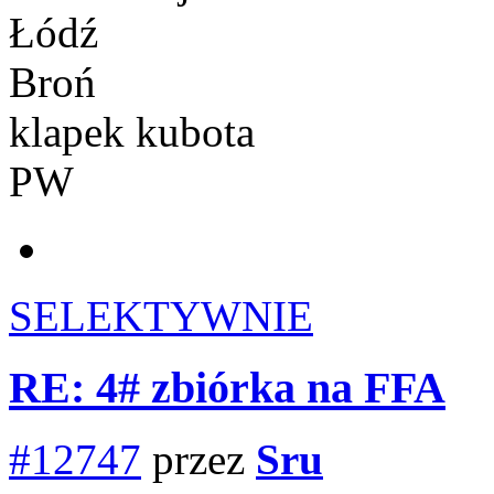
Łódź
Broń
klapek kubota
PW
SELEKTYWNIE
RE: 4# zbiórka na FFA
#12747
przez
Sru