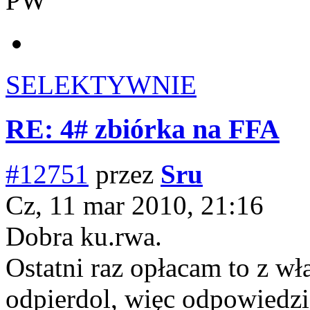
PW
SELEKTYWNIE
RE: 4# zbiórka na FFA
#12751
przez
Sru
Cz, 11 mar 2010, 21:16
Dobra ku.rwa.
Ostatni raz opłacam to z wł
odpierdol, więc odpowiedzi