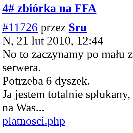
4# zbiórka na FFA
#11726
przez
Sru
N, 21 lut 2010, 12:44
No to zaczynamy po mału zb
serwera.
Potrzeba 6 dyszek.
Ja jestem totalnie spłukany,
na Was...
platnosci.php