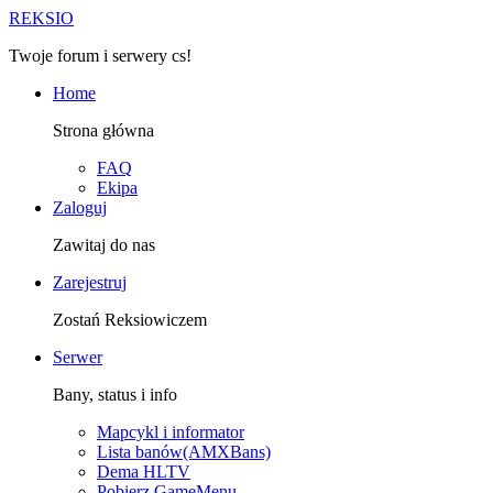
R
EKSIO
Twoje forum i serwery cs!
Home
Strona główna
FAQ
Ekipa
Zaloguj
Zawitaj do nas
Zarejestruj
Zostań Reksiowiczem
Serwer
Bany, status i info
Mapcykl i informator
Lista banów(AMXBans)
Dema HLTV
Pobierz GameMenu