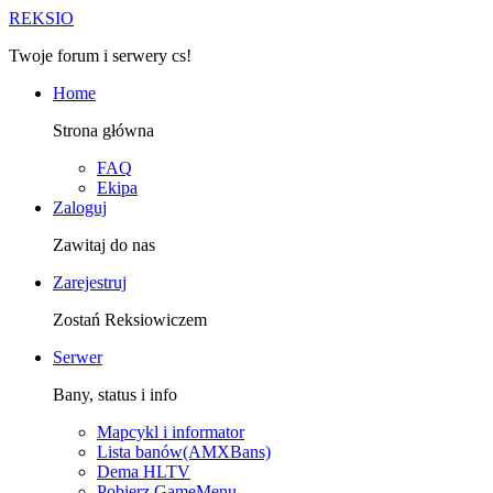
R
EKSIO
Twoje forum i serwery cs!
Home
Strona główna
FAQ
Ekipa
Zaloguj
Zawitaj do nas
Zarejestruj
Zostań Reksiowiczem
Serwer
Bany, status i info
Mapcykl i informator
Lista banów(AMXBans)
Dema HLTV
Pobierz GameMenu