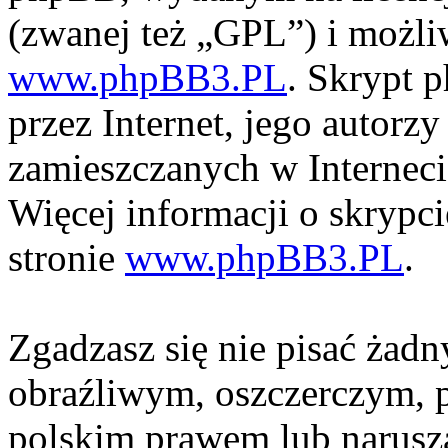
(zwanej też „GPL”) i możli
www.phpBB3.PL
. Skrypt 
przez Internet, jego autorzy
zamieszczanych w Interneci
Więcej informacji o skrypc
stronie
www.phpBB3.PL
.
Zgadzasz się nie pisać żad
obraźliwym, oszczerczym, p
polskim prawem lub narusza