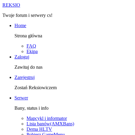
R
EKSIO
Twoje forum i serwery cs!
Home
Strona główna
FAQ
Ekipa
Zaloguj
Zawitaj do nas
Zarejestruj
Zostań Reksiowiczem
Serwer
Bany, status i info
Mapcykl i informator
Lista banów(AMXBans)
Dema HLTV
Pobierz GameMenu