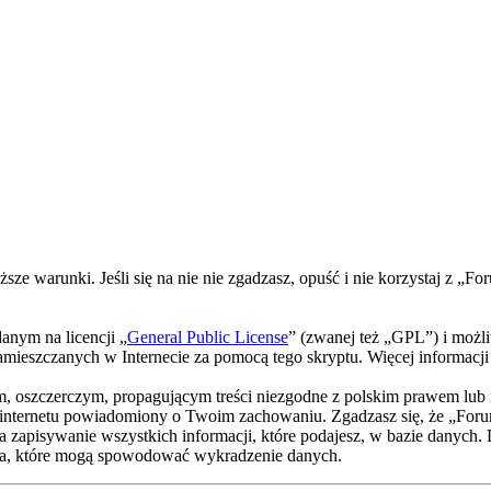
ższe warunki. Jeśli się na nie nie zgadzasz, opuść i nie korzystaj z
nym na licencji „
General Public License
” (zwanej też „GPL”) i możl
w zamieszczanych w Internecie za pomocą tego skryptu. Więcej informac
m, oszczerczym, propagującym treści niezgodne z polskim prawem lub 
internetu powiadomiony o Twoim zachowaniu. Zgadzasz się, że „Foru
a zapisywanie wszystkich informacji, które podajesz, w bazie danych.
a, które mogą spowodować wykradzenie danych.