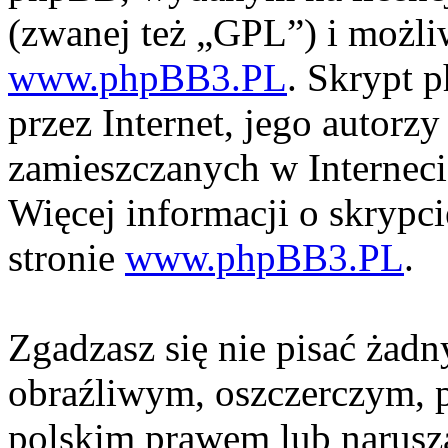
(zwanej też „GPL”) i możli
www.phpBB3.PL
. Skrypt 
przez Internet, jego autorzy
zamieszczanych w Interneci
Więcej informacji o skrypc
stronie
www.phpBB3.PL
.
Zgadzasz się nie pisać żad
obraźliwym, oszczerczym, p
polskim prawem lub narusza